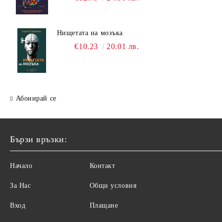
Нищетата на мозъка
€10.23
20.01 лв.
Абонирай се
Бързи връзки:
Начало
Контакт
За Нас
Общи условия
Вход
Плащане