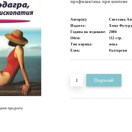
профилактика при шипове
Автор(и):
Светлана Ан
Издател:
Хомо Футуру
Година на издаване:
2006
Обем:
112
стр.
Тип корица:
мека
Език:
български
Добави в желани
цени продукта