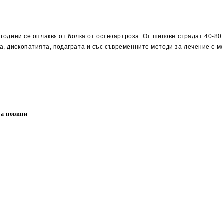
 години се оплаква от болка от остеоартроза. От шипове страдат 40-80
а, дископатията, подаграта и със съвременните методи за лечение с 
за новини