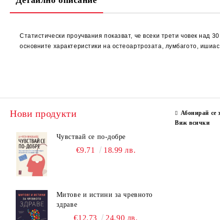
Детайлно описание
Статистически проучвания показват, че всеки трети човек над 30
основните характеристики на остеоартрозата, лумбагото, ишиас
Нови продукти
Абонирай се 
Виж всички
Чувствай се по-добре
€9.71
18.99 лв.
Митове и истини за чревното
здраве
€12.73
24.90 лв.