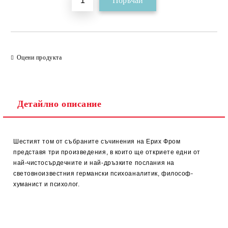
Оцени продукта
Детайлно описание
Шестият том от събраните съчинения на Ерих Фром
представя три произведения, в които ще откриете едни от
най-чистосърдечните и най-дръзките послания на
световноизвестния германски психоаналитик, философ-
хуманист и психолог.