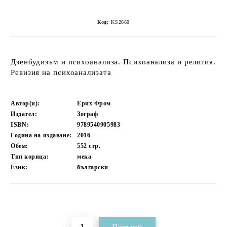
Код:
KS2660
Дзенбудизъм и психоанализа. Психоанализа и религия.
Ревизия на психоанализата
Автор(и):
Ерих Фром
Издател:
Зограф
ISBN:
9789540905983
Година на издаване:
2016
Обем:
552
стр.
Тип корица:
мека
Език:
български
Добави в желани