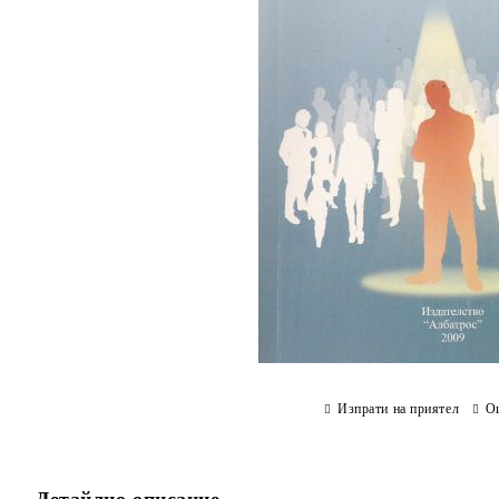
Изпрати на приятел
О