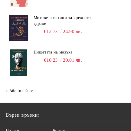
Митове и истини за чревното
здраве
€12.73
24.90 лв.
Нищетата на мозъка
€10.23
20.01 лв.
Абонирай се
Бързи връзки:
Начало
Контакт