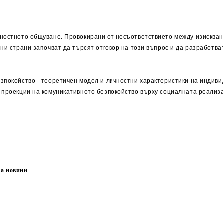
чностното общуване. Провокирани от несъответствието между изискван
чни страни започват да търсят отговор на този въпрос и да разработв
зпокойство - теоретичен модел и личностни характеристики на индивид
 проекции на комуникативното безпокойство върху социалната реализа
за новини