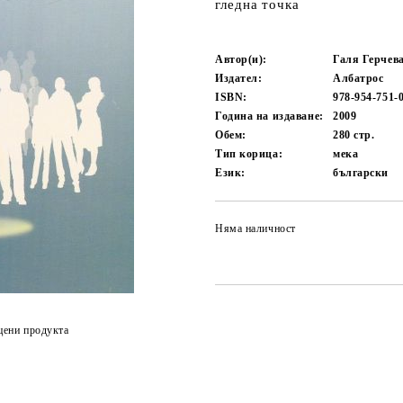
гледна точка
Автор(и):
Галя Герчев
Издател:
Албатрос
ISBN:
978-954-751-
Година на издаване:
2009
Обем:
280
стр.
Тип корица:
мека
Език:
български
Няма наличност
цени продукта