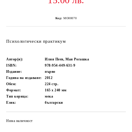
15.00 лв.
Код:
MO00070
Психологически практикум
Автор(и):
Илия Пеев, Мая Рогашка
ISBN:
978-954-449-631-9
Издание:
първо
Година на издаване:
2012
Обем:
224
стр.
Формат:
165 x 240
мм
Тип корица:
мека
Език:
български
Няма наличност
Добави в желани