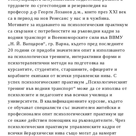
трудовете по сугестопедия и резервопедия на
професор д-р Георги Лозанов д.м., които през XXI век
са в период на нов Ренесанс у нас и в чужбина.
Мотивите за издаването на психологическия практикум
са свързани с потребностите на ръководни кадри за
водния транспорт и Военноморските сили във ВВМУ
„Н. Й. Вапцаров“, гр. Варна, където пред последните
20 години се придоби значителен опит в използването
на психологически тренинги, интерактивни форми и
психотерапевтични методи на подготовка на
курсантите, студентите, старшините, офицерите и
корабните екипажи от всички управленски нива. С
успех психологическият практикум „Психологическият
тренинг във водния транспорт“ може да се използва от
психолозите и педагозите във всички училища и
университети. В квалификационните курсове, където
се обучават специалисти със значителен житейски и
професионален опит психологическият практикум ще
се окаже действен помощник на ръководителите. Чрез
психологическия практикум управленските кадри от
всички йерархически нива също могат да намерят