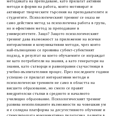
методиката на преподаване, като прилагат активни
методи и форми на работа, които мотивират и
активират творческите търсения на преподавателите и
студентите. Психологическият тренинг се оказа не
само действен метод за психологична работа в група,
но и ефективен метод за преподаване в
университетите. Защо? Защото психологическият
тренинг дава възможност за приложение на всички
интерактивни и комуникативни методи, чрез които
най-пълноценно се проявява субект-субектният
подход, в резултат на което обучаемите се изграждат
не като потребители на знания, а като генератори на
знания, като сътворци и равноправни съучастници в
учебно-възпитателния процес. През последните години
успешно се прилагат интерактивни методи и
психологически тренинги не само в областта на
висшето образование, но смело се правят
внедрителски стъпки в средното и началното
училищно образование. Психологическият тренинг
развива неизползваните възможности на човешкия ум
и е солидна платформа за десугестивното обучение и
стимулиращата комуникативна педагогика, развити в