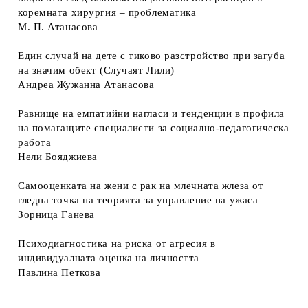
коремната хирургия – проблематика
М. П. Атанасова
Един случай на дете с тиково разстройство при загуба
на значим обект (Случаят Лили)
Андреа Жужанна Атанасова
Равнище на емпатийни нагласи и тенденции в профила
на помагащите специалисти за социално-педагогическа
работа
Нели Бояджиева
Самооценката на жени с рак на млечната жлеза от
гледна точка на теорията за управление на ужаса
Зорница Ганева
Психодиагностика на риска от агресия в
индивидуалната оценка на личността
Павлина Петкова