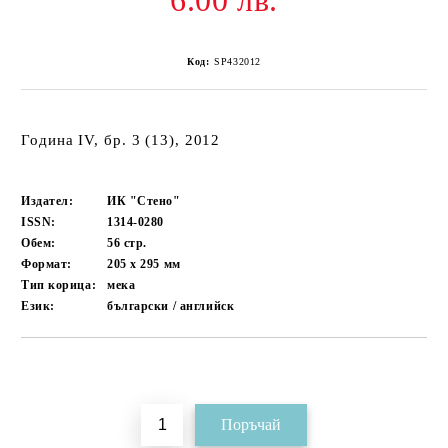
6.00 лв.
Код:
SP432012
Година IV, бр. 3 (13), 2012
Издател:
ИК "Стено"
ISSN:
1314-0280
Обем:
56
стр.
Формат:
205 x 295
мм
Тип корица:
мека
Език:
български / английск
Добави в желани