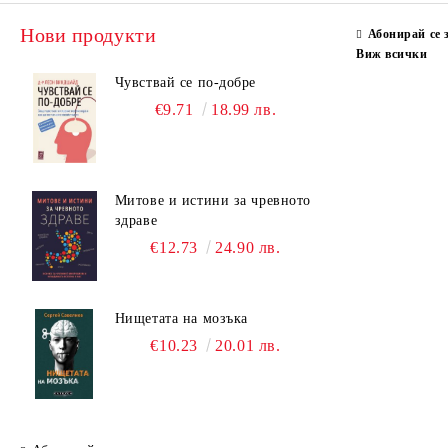
Нови продукти
Абонирай се 
Виж всички
Чувствай се по-добре
€9.71
18.99 лв.
Митове и истини за чревното
здраве
€12.73
24.90 лв.
Нищетата на мозъка
€10.23
20.01 лв.