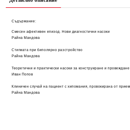
Детайлно описание
Съдържание:
Смесен афективен епизод. Нови диагностични насоки
Райна Мандова
Стигмата при биполярно разстройство
Райна Мандова
Теоретични и практически насоки за конструиране и провеждан
Иван Попов
Клиничен случай на пациент с хипомания, провокирана от прие
Райна Мандова