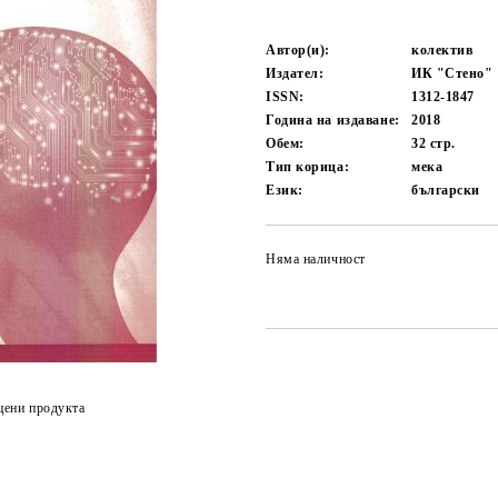
Автор(и):
колектив
Издател:
ИК "Стено"
ISSN:
1312-1847
Година на издаване:
2018
Обем:
32
стр.
Тип корица:
мека
Език:
български
Няма наличност
цени продукта