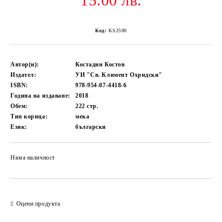
15.00 лв.
Код:
KS2590
Автор(и):
Костадин Костов
Издател:
УИ "Св. Климент Охридски"
ISBN:
978-954-07-4418-6
Година на издаване:
2018
Обем:
222
стр.
Тип корица:
мека
Език:
български
Няма наличност
Добави в желани
Оцени продукта