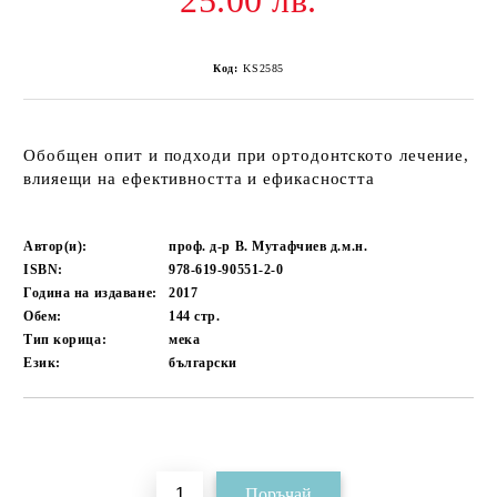
25.00 лв.
Код:
KS2585
Обобщен опит и подходи при ортодонтското лечение,
влияещи на ефективността и ефикасността
Автор(и):
проф. д-р В. Мутафчиев д.м.н.
ISBN:
978-619-90551-2-0
Година на издаване:
2017
Обем:
144
стр.
Тип корица:
мека
Език:
български
Добави в желани