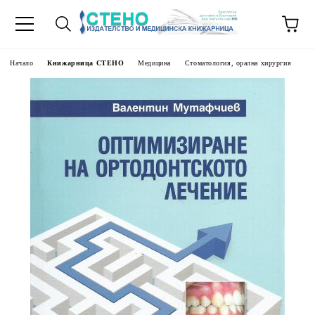
Начало
Книжарница СТЕНО
Медицина
Стоматология, орална хирургия