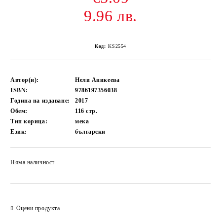
9.96 лв.
Код:
KS2554
Автор(и):
Нели Аникеева
ISBN:
9786197356038
Година на издаване:
2017
Обем:
116
стр.
Тип корица:
мека
Език:
български
Няма наличност
Добави в желани
Оцени продукта