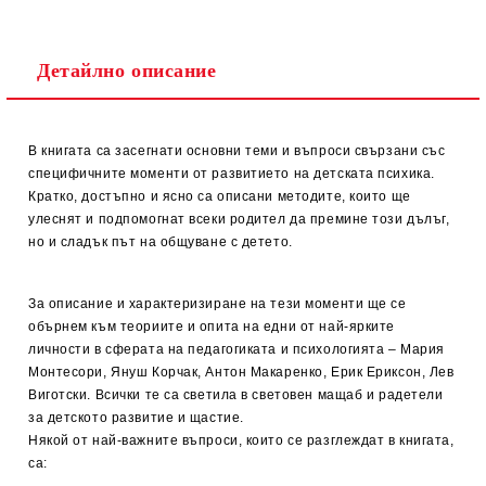
Детайлно описание
В книгата са засегнати основни теми и въпроси свързани със
специфичните моменти от развитието на детската психика.
Кратко, достъпно и ясно са описани методите, които ще
улеснят и подпомогнат всеки родител да премине този дълъг,
но и сладък път на общуване с детето.
За описание и характеризиране на тези моменти ще се
обърнем към теориите и опита на едни от най-ярките
личности в сферата на педагогиката и психологията – Мария
Монтесори, Януш Корчак, Антон Макаренко, Ерик Ериксон, Лев
Виготски. Всички те са светила в световен мащаб и радетели
за детското развитие и щастие.
Някой от най-важните въпроси, които се разглеждат в книгата,
са: