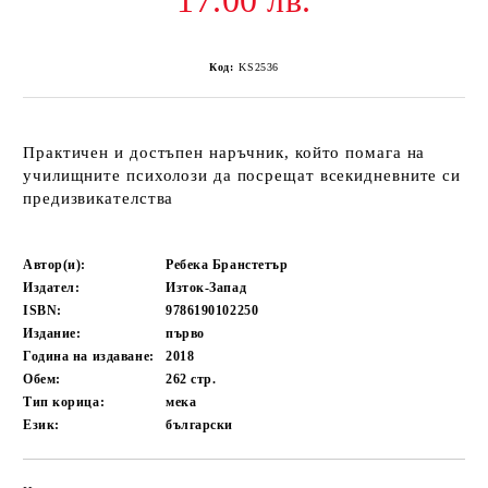
17.00 лв.
Код:
KS2536
Практичен и достъпен наръчник, който помага на
училищните психолози да посрещат всекидневните си
предизвикателства
Автор(и):
Ребека Бранстетър
Издател:
Изток-Запад
ISBN:
9786190102250
Издание:
първо
Година на издаване:
2018
Обем:
262
стр.
Тип корица:
мека
Език:
български