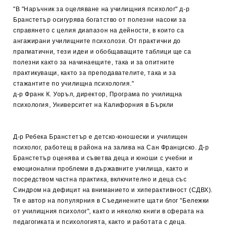
"В "Наръчник за оцеляване на училищния психолог" д-р
Бранстетър осигурява богатство от полезни насоки за
справянето с целия диапазон на дейности, в които са
ангажирани училищните психолози. От практични до
прагматични, тези идеи и обобщаващите таблици ще са
полезни както за начинае­щите, така и за опитните
практикуващи, както за преподавателите, така и за
стажантите по училищна психология."
д-р Франк К. Уоръл, директор, Програма по училищна
психология, Университет на Калифорния в Бъркли
Д-р Ребека Бранстетър е детско-юношески и училищен
психолог, работещ в района на залива на Сан Франциско. Д-р
Бранстетър оценява и съветва деца и юноши с учебни и
емоционални проблеми в държавните училища, както и
посредством частна практика, включително и деца със
Синдром на дефицит на вниманието и хиперактивност (СДВХ).
Тя е автор на популярния в Съединените щати блог "Бележки
от училищния психолог", както и няколко книги в сферата на
педагогиката и психологията, както и работата с деца.