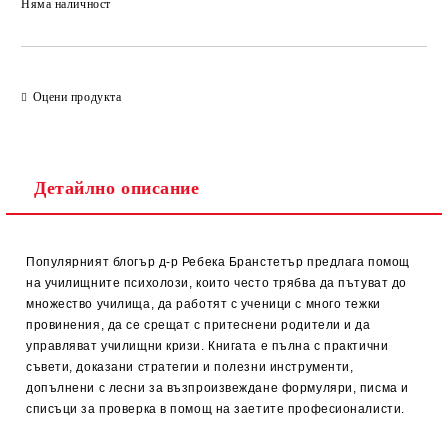
Няма наличност
Добави в желани
Оцени продукта
Детайлно описание
Популярният блогър д-р Ребека Бранстетър предлага помощ
на училищните психолози, които често трябва да пътуват до
множество училища, да работят с ученици с много тежки
провинения, да се срещат с притеснени родители и да
управляват училищни кризи. Книгата е пълна с практични
съвети, доказани стратегии и полезни инструменти,
допълнени с лесни за възпроизвеждане формуляри, писма и
списъци за проверка в помощ на заетите професионалисти.