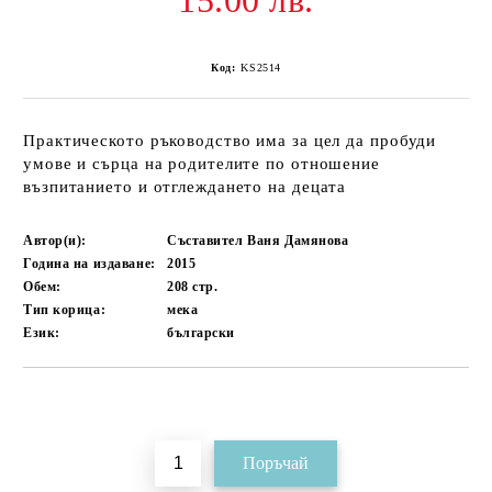
15.00 лв.
Код:
KS2514
Практическото ръководство има за цел да пробуди
умове и сърца на родителите по отношение
възпитанието и отглеждането на децата
Автор(и):
Съставител Ваня Дамянова
Година на издаване:
2015
Обем:
208
стр.
Тип корица:
мека
Език:
български
Добави в желани