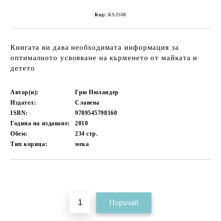
Код:
KS2508
Книгата ви дава необходимата информация за
оптималното усвояване на кърменето от майката и
детето
Автор(и):
Грю Нюландер
Издател:
Славена
ISBN:
9789545798160
Година на издаване:
2010
Обем:
234
стр.
Тип корица:
мека
Добави в желани