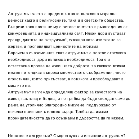
Алтруизмът често е представян като върховна морална
ценност както в религиозните, така и в светските общества.
Въпреки това почти не му е оставено място в ръководения от
конкуренцията и индивидуализма свят. Някои дори въстават
срещу „диктата на алтруизма“, схващан като изискване за
жертви, и проповядват ценностите на егоизма.
Впрочем в съвременния свят алтруизмът е повече отвсякога
необходимост, дори въпиюща необходимост. Той е и
естествена проява на човешката доброта, за каквато всички
имаме потенциал въпреки множеството съображения, често
егоистични, които присъстват, а понякога и преобладават в
мислите ни.
Алтруизмът изглежда определящ фактор за качеството на
живот, настоящ и бъдещ, и не трябва да бъде свеждан само до
ранга на утопично благородно мислене, поддържано от
няколко наивници с голямо сърце. Трябва да имаме
проницателността да го осъзнаем и дързостта да го кажем.
Но какво е алтруизъм? Съществува ли истински алтруизъм?