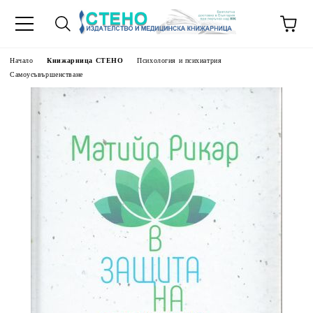
Начало
Книжарница СТЕНО
Психология и психиатрия
Самоусъвършенстване