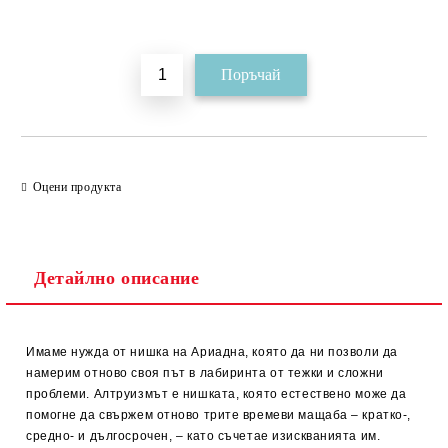
Добави в желани
Оцени продукта
Детайлно описание
Имаме нужда от нишка на Ариадна, която да ни позволи да
намерим отново своя път в лабиринта от тежки и сложни
проблеми. Алтруизмът е нишката, която естествено може да
помогне да свържем отново трите времеви мащаба – кратко-,
средно- и дългосрочен, – като съчетае изискванията им.