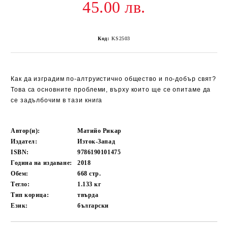
45.00 лв.
Код:
KS2503
Как да изградим по-алтруистично общество и по-добър свят?
Това са основните проблеми, върху които ще се опитаме да
се задълбочим в тази книга
Автор(и):
Матийо Рикар
Издател:
Изток-Запад
ISBN:
9786190101475
Година на издаване:
2018
Обем:
668
стр.
Тегло:
1.133
кг
Тип корица:
твърда
Език:
български