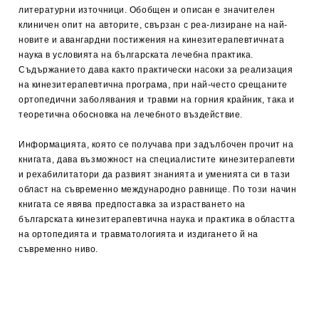
литературни източници. Обобщен и описан е значителен
клиничен опит на авторите, свързан с реа-лизиране на най-
новите и авангардни постижения на кинезитерапевтичната
наука в условията на българската лечебна практика.
Съдържанието дава както практически насоки за реализация
на кинезитерапевтична програма, при най-често срещаните
ортопедични заболявания и травми на горния крайник, така и
теоретична обосновка на лечебното въздействие.
Информацията, която се получава при задълбочен прочит на
книгата, дава възможност на специалистите кинезитерапевти
и рехабилитатори да развият знанията и уменията си в тази
област на съвременно международно равнище. По този начин
книгата се явява предпоставка за израстването на
българската кинезитерапевтична наука и практика в областта
на ортопедията и травматологията и издигането й на
съвременно ниво.