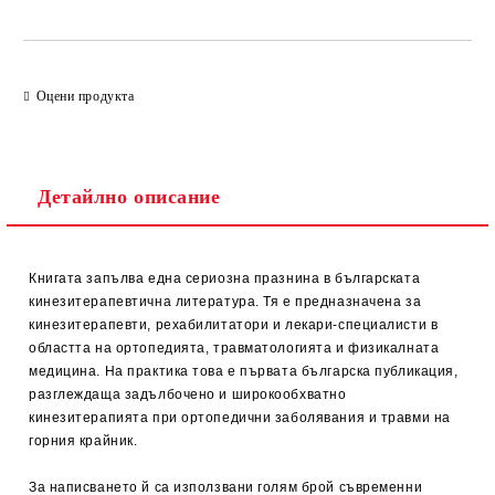
Оцени продукта
Детайлно описание
Книгата запълва една сериозна празнина в българската
кинезитерапевтична литература. Тя е предназначена за
кинезитерапевти, рехабилитатори и лекари-специалисти в
областта на ортопедията, травматологията и физикалната
медицина. На практика това е първата българска публикация,
разглеждаща задълбочено и широкообхватно
кинезитерапията при ортопедични заболявания и травми на
горния крайник.
За написването й са използвани голям брой съвременни