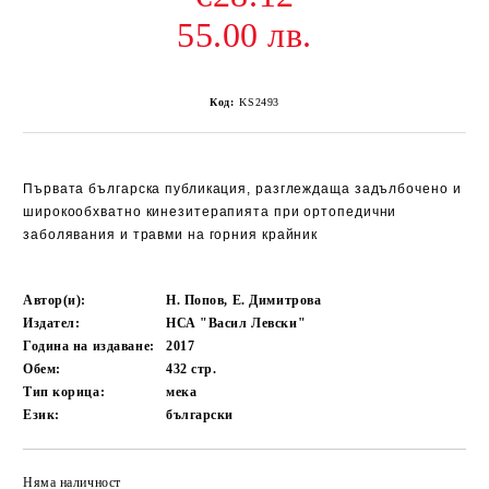
55.00 лв.
Код:
KS2493
Първата българска публикация, разглеждаща задълбочено и
широкообхватно кинезитерапията при ортопедични
заболявания и травми на горния крайник
Автор(и):
Н. Попов, Е. Димитрова
Издател:
НСА "Васил Левски"
Година на издаване:
2017
Обем:
432
стр.
Тип корица:
мека
Език:
български
Няма наличност
Добави в желани