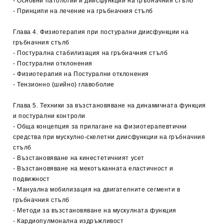
- Основни патологии и диисфункции на гръбначния стълб
- Принципи на лечение на гръбначния стълб
Глава 4. Физиотерапия при постурални диисфункции на
гръбначния стълб
- Постурална стабилизация на гръбначния стълб
- Постурални отклонения
- Физиотерапия на Постурални отклонения
- Тензионно (шийно) главоболие
Глава 5. Техники за възстановяване на динамичната функция
и постурални контроли
- Обща концепция за прилагане на физиотерапевтични
средства при мускулно-скелетни диисфункции на гръбначния
стълб
- Възстановяване на кинестетичният усет
- Възстановяване на мекотъканната еластичност и
подвижност
- Мануална мобилизация на двигателните сегменти в
гръбначния стълб
- Методи за възстановяване на мускулната функция
- Кардиопулмонална издръжливост