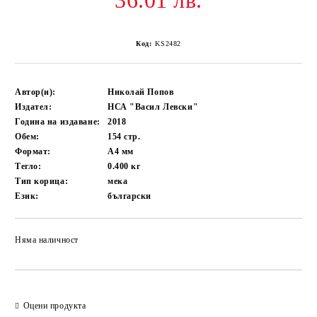
36.01 лв.
Код:
KS2482
Автор(и):
Николай Попов
Издател:
НСА "Васил Левски"
Година на издаване:
2018
Обем:
154
стр.
Формат:
A4
мм
Тегло:
0.400
кг
Тип корица:
мека
Език:
български
Няма наличност
Добави в желани
Оцени продукта