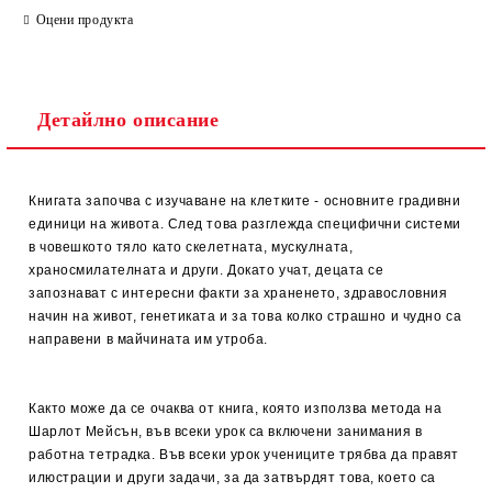
Оцени продукта
Детайлно описание
Книгата започва с изучаване на клетките - основните градивни
единици на живота. След това разглежда специфични системи
в човешкото тяло като скелетната, мускулната,
храносмилателната и други. Докато учат, децата се
запознават с интересни факти за храненето, здравословния
начин на живот, генетиката и за това колко страшно и чудно са
направени в майчината им утроба.
Както може да се очаква от книга, която използва метода на
Шарлот Мейсън, във всеки урок са включени занимания в
работна тетрадка. Във всеки урок учениците трябва да правят
илюстрации и други задачи, за да затвърдят това, което са