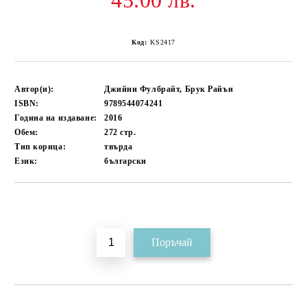
45.00 лв.
Код:
KS2417
Автор(и):
Джийни Фулбрайт, Брук Райън
ISBN:
9789544074241
Година на издаване:
2016
Обем:
272
стр.
Тип корица:
твърда
Език:
български
Добави в желани