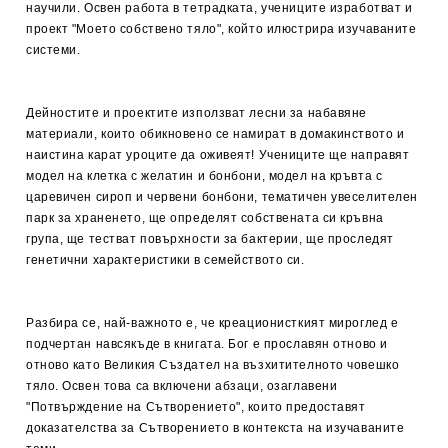
научили. Освен работа в тетрадката, учениците изработват и
проект "Моето собствено тяло", който илюстрира изучаваните
системи.
Дейностите и проектите използват лесни за набавяне
материали, които обикновено се намират в домакинството и
наистина карат уроците да оживеят! Учениците ще направят
модел на клетка с желатин и бонбони, модел на кръвта с
царевичен сироп и червени бонбони, тематичен увеселителен
парк за храненето, ще определят собствената си кръвна
група, ще тестват повърхности за бактерии, ще проследят
генетични характеристики в семейството си.
Разбира се, най-важното е, че креационисткият мироглед е
подчертан навсякъде в книгата. Бог е прославян отново и
отново като Великия Създател на възхитителното човешко
тяло. Освен това са включени абзаци, озаглавени
"Потвърждение на Сътворението", които предоставят
доказателства за Сътворението в контекста на изучаваните