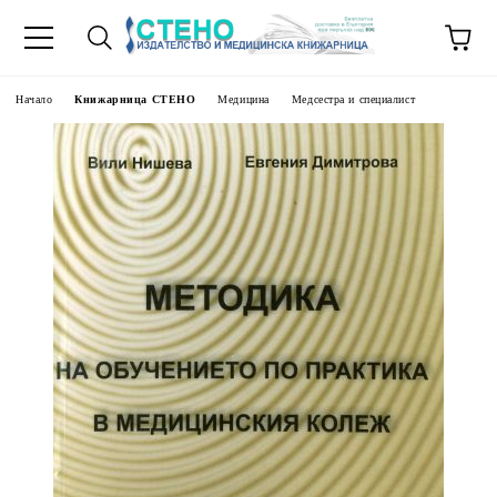
Начало
Книжарница СТЕНО
Медицина
Медсестра и специалист