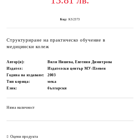
13.81 лв.
Код:
KS2373
Структуриране на практическо обучение в
медицински колеж
Автор(и):
Вили Нишева, Евгения Димитрова
Издател:
Издателски център МУ-Плевен
Година на издаване:
2003
Тип корица:
мека
Език:
български
Няма наличност
Добави в желани
Оцени продукта