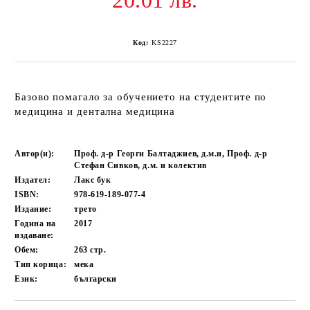
20.01 лв.
Код:
KS2227
Базово помагало за обучението на студентите по
медицина и дентална медицина
Автор(и):
Проф. д-р Георги Балтаджиев, д.м.н, Проф. д-р
Стефан Сивков, д.м. и колектив
Издател:
Лакс бук
ISBN:
978-619-189-077-4
Издание:
трето
Година на
2017
издаване:
Обем:
263
стр.
Тип корица:
мека
Език:
български