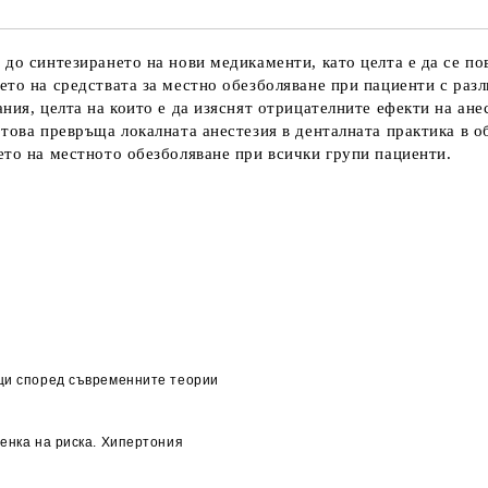
 до синтезирането на нови медикаменти, като целта е да се по
ето на средствата за местно обезболяване при пациенти с ра
ния, целта на които е да изяснят отрицателните ефекти на ане
 това превръща локалната анестезия в денталната практика в 
ето на местното обезболяване при всички групи пациенти.
ици според съвременните теории
ценка на риска. Хипертония