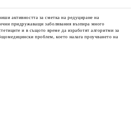
виши активността за сметка на редуциране на
злични придружаващи заболявания възпира много
стетиците и в същото време да изработят алгоритми за
общомедицински проблем, което налага проучването на