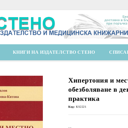
КНИГИ НА ИЗДАТЕЛСТВО СТЕНО
СПИСА
Хипертония и мес
обезболяване в де
практика
Код:
KS2221