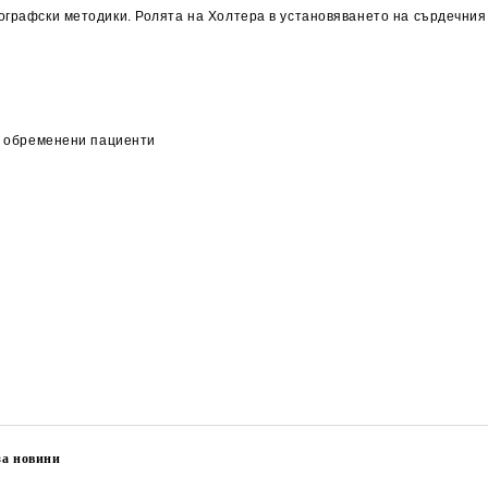
ографски методики. Ролята на Холтера в установяването на сърдечния
ри обременени пациенти
за новини