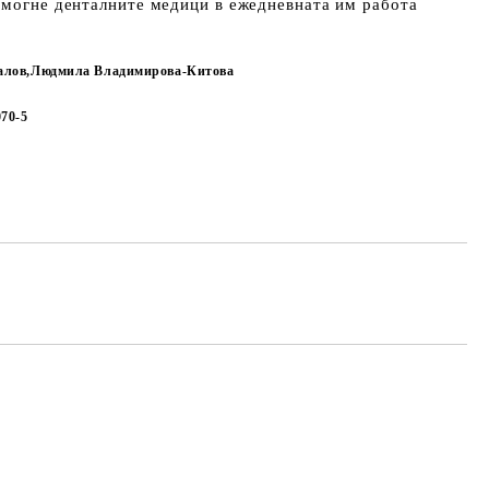
омогне денталните медици в ежедневната им работа
алов,Людмила Владимирова-Китова
070-5
Добави в желани