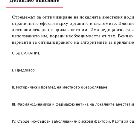
Детайлно описание
Стремежът за оптимизиране на локалната анестезия води
страничните ефекти върху органите и системите. Влияни
дентални лекари от прилагането им. Има редица изследва
използването им, поради необходимостта от тях. Всичко
варианти за оптимизирането на алгоритмите за прилаган
СЪДЪРЖАНИЕ
I. Предговор
II. Исторически преглед на местното обезболяване
III. Фармакодинамика и фармакокинетика на локалните анестет
IV. Сърдечно-съдови заболявания- рискови фактори. Карти за о