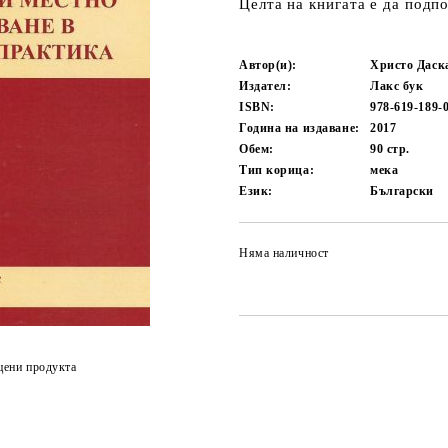
Целта на книгата е да подп
Автор(и):
Христо Даск
Издател:
Лакс бук
ISBN:
978-619-189-
Година на издаване:
2017
Обем:
90
стр.
Тип корица:
мека
Език:
Български
Няма наличност
цени продукта