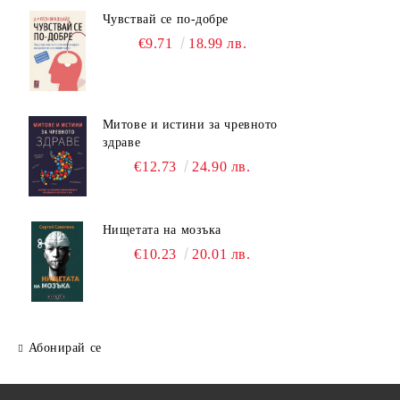
Чувствай се по-добре
€9.71
18.99 лв.
Митове и истини за чревното
здраве
€12.73
24.90 лв.
Нищетата на мозъка
€10.23
20.01 лв.
Абонирай се