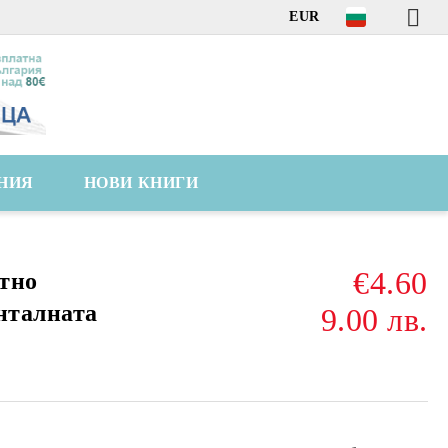
EUR
НИЯ
НОВИ КНИГИ
€4.60
тно
нталната
9.00 лв.