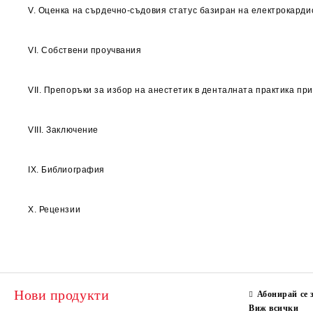
V. Оценка на сърдечно-съдовия статус базиран на електрокарди
VI. Собствени проучвания
VII. Препоръки за избор на анестетик в денталната практика п
VIII. Заключениe
IX. Библиография
X. Рецензии
Нови продукти
Абонирай се 
Виж всички