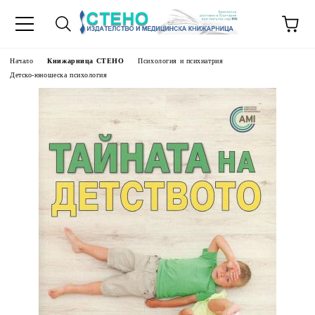
Начало
Книжарница СТЕНО
Психология и психиатрия
Детско-юношеска психология