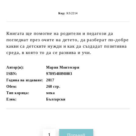
Код:
KS2214
Книгата ще помогне на родители и педагози да
погледнат през очите на детето, да разберат по-добре
какви са детските нужди и как да създадат позитивна
среда, в която то да се развива и учи.
Автор(и):
Мария Монтесори
ISBN:
9789548898003
Година на издаване:
2017
Обем:
260
стр.
Тип корица:
мека
Език:
Български
Добави в желани