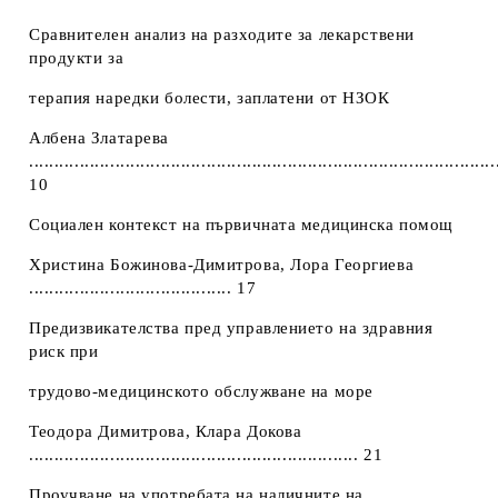
Сравнителен анализ на разходите за лекарствени
продукти за
терапия наредки болести, заплатени от НЗОК
Албена Златарева
............................................................................................
10
Социален контекст на първичната медицинска помощ
Христина Божинова-Димитрова, Лора Георгиева
........................................ 17
Предизвикателства пред управлението на здравния
риск при
трудово-медицинското обслужване на море
Теодора Димитрова, Клара Докова
................................................................. 21
Проучване на употребата на наличните на