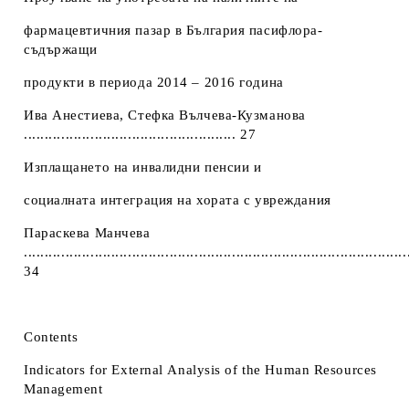
фармацевтичния пазар в България пасифлора-
съдържащи
продукти в периода 2014 – 2016 година
Ива Анестиева, Стефка Вълчева-Кузманова
................................................... 27
Изплащането на инвалидни пенсии и
социалната интеграция на хората с увреждания
Параскева Манчева
............................................................................................
34
Contents
Indicators for Еxternal Аnalysis of the Human Resources
Management