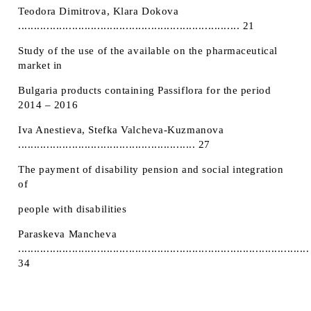
Teodora Dimitrova, Klara Dokova
...................................................................... 21
Study of the use of the available on the pharmaceutical
market in
Bulgaria products containing Passiflora for the period
2014 – 2016
Iva Anestieva, Stefka Valcheva-Kuzmanova
........................................................ 27
The payment of disability pension and social integration
of
people with disabilities
Paraskeva Mancheva
............................................................................................
34