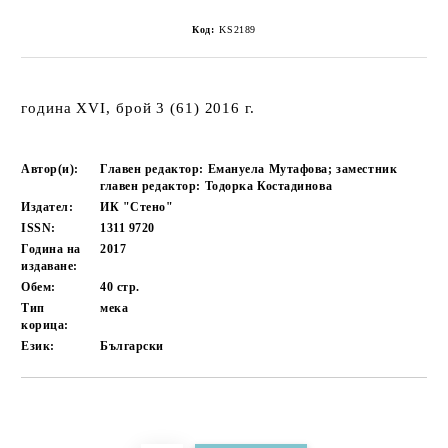
Код:
KS2189
година XVI, брой 3 (61) 2016 г.
Автор(и):
Главен редактор: Емануела Мутафова; заместник
главен редактор: Тодорка Костадинова
Издател:
ИК "Стено"
ISSN:
1311 9720
Година на
2017
издаване:
Обем:
40
стр.
Тип
мека
корица:
Език:
Български
Добави в желани