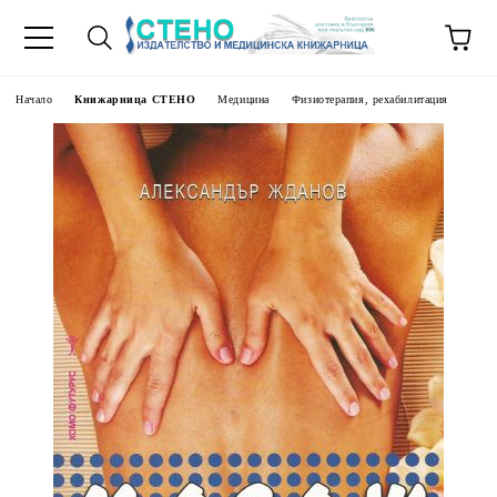
Начало
Книжарница СТЕНО
Медицина
Физиотерапия, рехабилитация