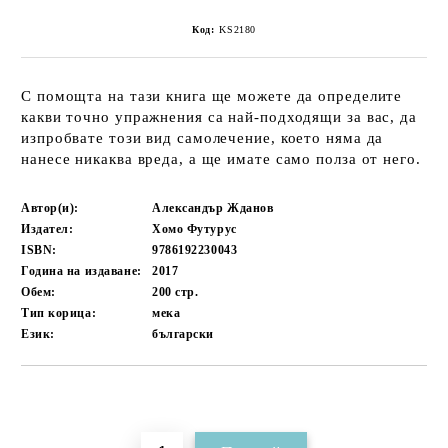
Код:
KS2180
С помощта на тази книга ще можете да определите
какви точно упражнения са най-подходящи за вас, да
изпробвате този вид самолечение, което няма да
нанесе никаква вреда, а ще имате само полза от него.
Автор(и):
Александър Жданов
Издател:
Хомо Футурус
ISBN:
9786192230043
Година на издаване:
2017
Обем:
200
стр.
Тип корица:
мека
Език:
български
Добави в желани