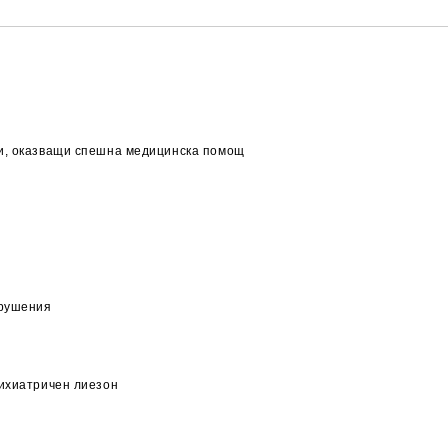
ци, оказващи спешна медицинска помощ
арушения
сихиатричен лиезон