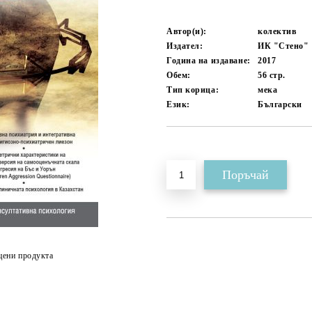
Автор(и):
колектив
Издател:
ИК "Стено"
Година на издаване:
2017
Обем:
56
стр.
Тип корица:
мека
Език:
Български
Добави в желани
цени продукта