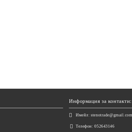
Информация за контакти:
Имейл:
stenotrade@gmail.co
Телефон:
052643146