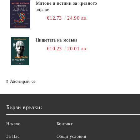
Митове и истини за чревното
здраве
€12.73
24.90 лв.
Нищетата на мозъка
€10.23
20.01 лв.
Абонирай се
Бързи връзки:
Начало
Контакт
За Нас
Общи условия