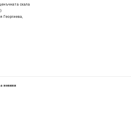
ценъчната скала
)
я Георгиева,
за новини