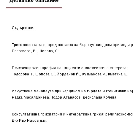
Детайлно описание
Съдържание
Тревожността като предпоставка за бърнаут синдром при меди
Евлогиева, В., Шопова, С.
Психосоциален профил на пациенти с множествена склероза
Тодорова Т., Шопова С., Йорданов Й., Кузманова Р., Кметска К.
Изкуствена менопауза при карцином на гърдата и когнитивни н
Радка Масалджиева, Тодор Атанасов, Десислава Колева
Консултативна психиатрия и интегративна грижа: религиозно-п
Д-р Иво Нацов д.м.