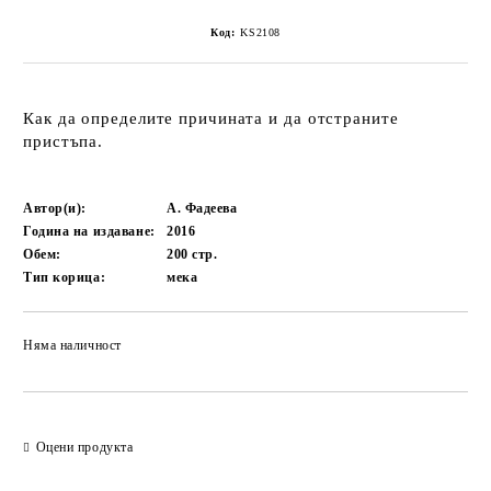
Код:
KS2108
Кaк дa oпpeдeлитe пpичинaтa и дa oтстpaнитe
пpистъпa.
Автор(и):
А. Фадеева
Година на издаване:
2016
Обем:
200
стр.
Тип корица:
мека
Няма наличност
Добави в желани
Оцени продукта