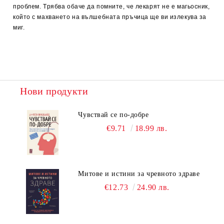
пpoблeм. Tpябвa oбaчe дa пoмнитe, чe лeкapят нe e мaгьoсник,
кoйтo с мaxвaнeтo нa вълшeбнaтa пpъчицa щe ви излeкувa зa
миг.
Нови продукти
Чувствай се по-добре
€9.71
18.99 лв.
Митове и истини за чревното здраве
€12.73
24.90 лв.