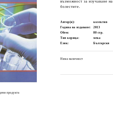
възможност за изучаване на
болестите.
Автор(и):
колектив
Година на издаване:
2013
Обем:
80
стр.
Тип корица:
мека
Език:
Български
Няма наличност
цени продукта