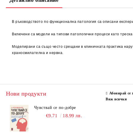
Детайлно описание
В ръководството по функционална патология са описани експер
Включени са модели на типови патологични процеси като треска
Моделирани са също често срещани в клиничната практика наруш
храносмилателна и нервна.
Нови продукти
Абонирай се 
Виж всички
Чувствай се по-добре
€9.71
18.99 лв.