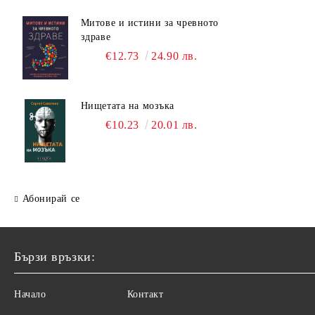
Митове и истини за чревното
здраве
€12.73
24.90 лв.
Нищетата на мозъка
€10.23
20.01 лв.
Абонирай се
Бързи връзки:
Начало
Контакт