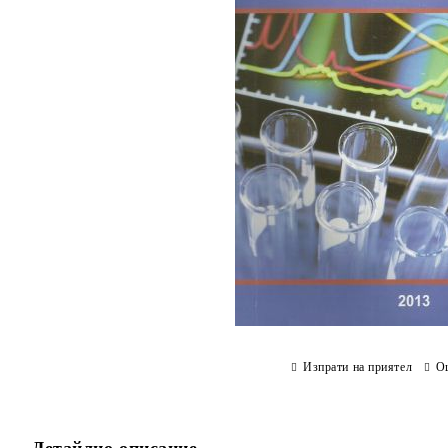
Изпрати на приятел
О