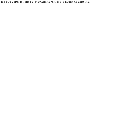
 патогенетичните механизми на възникване на
Добави в желани