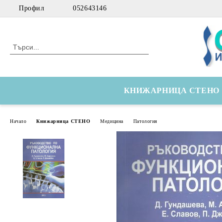
Профил
052643146
КНИЖАРНИЦА СТЕНО
Начало
Книжарница СТЕНО
Медицина
Патология