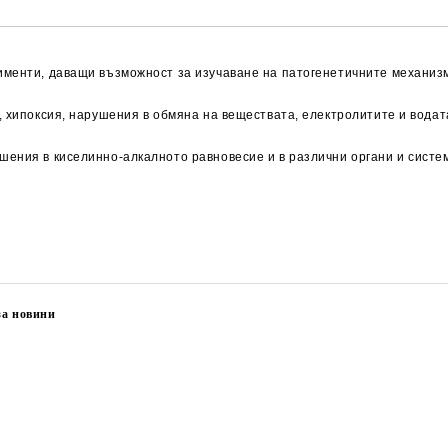
именти, даващи възможност за изучаване на патогенетичните механизм
, хипоксия, нарушения в обмяна на веществата, електролитите и водат
ения в киселинно-алкалното равновесие и в различни органи и систем
за новини