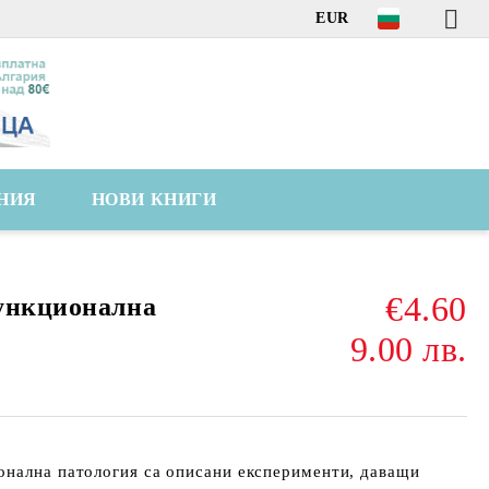
EUR
НИЯ
НОВИ КНИГИ
€4.60
ункционална
9.00 лв.
онална патология са описани експерименти, даващи