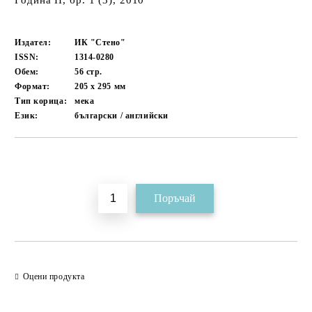
Година II, бр. 1 (3), 2010
Издател:
ИК "Стено"
ISSN:
1314-0280
Обем:
56
стр.
Формат:
205 x 295
мм
Тип корица:
мека
Език:
български / английски
Добави в желани
Оцени продукта