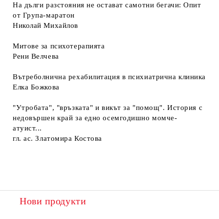
На дълги разстояния не остават самотни бегачи: Опит
от Група-маратон
Николай Михайлов
Митове за психотерапията
Рени Велчева
Вътреболнична рехабилитация в психиатрична клиника
Елка Божкова
"Утробата", "връзката" и викът за "помощ". История с
недовършен край за едно осемгодишно момче-
атуист...
гл. ас. Златомира Костова
Нови продукти