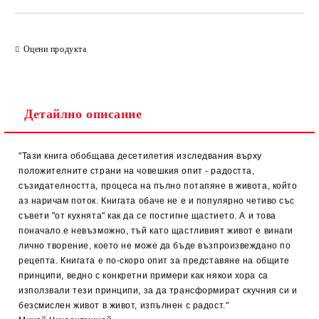
Оцени продукта
Детайлно описание
"Тази книга обобщава десетилетия изследвания върху
положителните страни на човешкия опит - радостта,
съзидателността, процеса на пълно потапяне в живота, който
аз наричам поток. Книгата обаче не е и популярно четиво със
съвети "от кухнята" как да се постигне щастието. А и това
поначало е невъзможно, тъй като щастливият живот е винаги
лично творение, което не може да бъде възпроизвеждано по
рецепта. Книгата е по-скоро опит за представяне на общите
принципи, ведно с конкретни примери как някои хора са
използвали тези принципи, за да трансформират скучния си и
безсмислен живот в живот, изпълнен с радост."