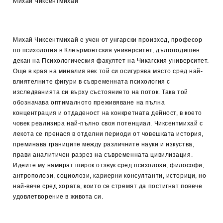
Михай Чиксентмихай
Михай Чиксентмихай е учен от унгарски произход, професор
по психология в Клеърмонтския университет, дългогодишен
декан на Психологическия факултет на Чикагския университет.
Още в края на миналия век той си осигурява място сред най-
влиятелните фигури в съвременната психология с
изследванията си върху състоянието на поток. Така той
обозначава оптималното преживяване на пълна
концентрация и отдаденост на конкретната дейност, в което
човек реализира най-пълно своя потенциал. Чиксентмихай с
лекота се пренася в отделни периоди от човешката история,
преминава границите между различните науки и изкуства,
прави аналитичен разрез на съвременната цивилизация.
Идеите му намират широк отзвук сред психолози, философи,
антрополози, социолози, кариерни консултанти, историци, но
най-вече сред хората, които се стремят да постигнат повече
удовлетворение в живота си.