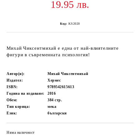
19.95 лв.
Код:
KS2020
Михай Чиксентмихай е една от най-влиятелните
фигури в съвременната психология!
Автор(и):
Михай Чиксентмихай
Издател:
Хермес
ISBN:
9789542615613
Година на издаване:
2016
Обем:
384
стр.
Тип корица:
мека
Език:
български
Няма наличност
Добави в желани