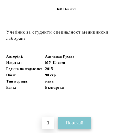
Код:
KS1994
Учебник за студенти специалност медицински
лаборант
Автор(и):
Аделаида Русева
Издател:
МУ-Плевен
Година на издаване:
2015
Обем:
90
стр.
Тип корица:
мека
Език:
Български
Добави в желани