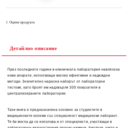
Оцени продукта
Детайлно описание
През последните години в клиничната лаборатория навлязоха
нови апарати, използващи високо ефективни и надеждни
методи. Значително нарасна наборът от лабораторни
тестове, като броят им надхвърля 300 показателя в
централизираните лаборатории.
Тази книга е предназначена основно за студентите в
медицинските колежи със специалност медицински лаборант.
Тя би могла да се използва и от специалисти, участващи в
лабораторно-диагностичния процес-химици, биолози, както и