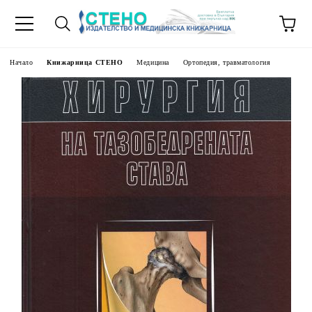
Начало
Книжарница СТЕНО
Медицина
Ортопедия, травматология