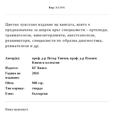
Код:
KS1941
Цветно луксозно издание на книгата, която е
предназначена за широк кръг специалисти - ортопеди,
травматолози, кинезитерапевти, анестезиолози,
реаниматори, специалисти по образна диагностика,
ревматолози и др.
Автор(и):
проф. д-р Петър Тивчев, проф. д-р Пламен
Кинов и колектив
Издател:
БГ Книга
Година на
2016
издаване:
Обем:
968
стр.
Тип корица:
твърда
Език:
български
Няма наличност
Добави в желани