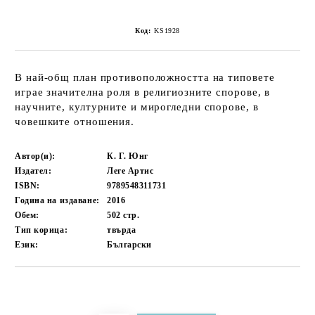
Код:
KS1928
В най-общ план противоположността на типовете
играе значителна роля в религиозните спорове, в
научните, културните и мирогледни спорове, в
човешките отношения.
Автор(и):
К. Г. Юнг
Издател:
Леге Артис
ISBN:
9789548311731
Година на издаване:
2016
Обем:
502
стр.
Тип корица:
твърда
Език:
Български
Добави в желани