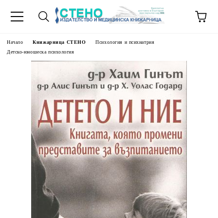
Начало
Книжарница СТЕНО
Психология и психиатрия
Детско-юношеска психология