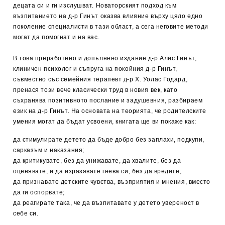
децата си и ги изслушват. Новаторският подход към
възпитанието на д-р Гинът оказва влияние върху цяло едно
поколение специалисти в тази област, а сега неговите методи
могат да помогнат и на вас.
В това преработено и допълнено издание д-р Алис Гинът,
клиничен психолог и съпруга на покойния д-р Гинът,
съвместно със семейния терапевт д-р Х. Уолас Годард,
пренася този вече класически труд в новия век, като
съхранява позитивното послание и задушевния, разбираем
език на д-р Гинът. На основата на теорията, че родителските
умения могат да бъдат усвоени, книгата ще ви покаже как:
да стимулирате детето да бъде добро без заплахи, подкупи,
сарказъм и наказания;
да критикувате, без да унижавате, да хвалите, без да
оценявате, и да изразявате гнева си, без да вредите;
да признавате детските чувства, възприятия и мнения, вместо
да ги оспорвате;
да реагирате така, че да възпитавате у детето увереност в
себе си.