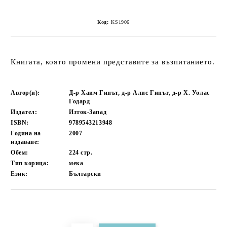
Код:
KS1906
Книгата, която промени представите за възпитанието.
Автор(и):
Д-р Хаим Гинът, д-р Алис Гинът, д-р Х. Уолас
Годард
Издател:
Изток-Запад
ISBN:
9789543213948
Година на
2007
издаване:
Обем:
224
стр.
Тип корица:
мека
Език:
Български
Добави в желани