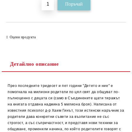
Оцени продукта
Детайлно описание
През последните тридесет и пет години "Детето и ние" е
помогнала на милиони родители по цял свят да общуват по-
пълноценно с децата си (само в Съединените щати тиражът
на книгата отдавна надмина 5 милиона броя). Написана от
известния психолог д-р Хаим Гинът, този истински наръчник за
родители дава конкретни съвети за възпитание не със
строгост, а със съпричастност, и представя нови техники за
общуване, променили начина, по който родителите говорят с