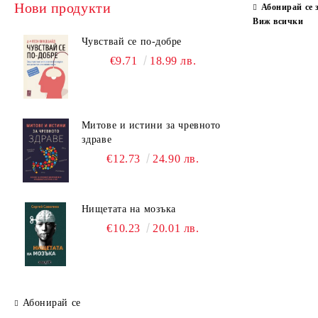
Нови продукти
Абонирай се 
Виж всички
Чувствай се по-добре
€9.71
18.99 лв.
Митове и истини за чревното
здраве
€12.73
24.90 лв.
Нищетата на мозъка
€10.23
20.01 лв.
Абонирай се