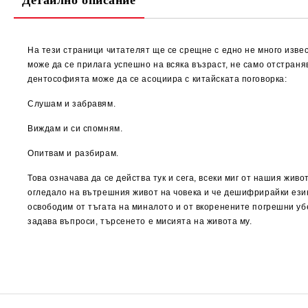
Детайлно описание
На тези страници читателят ще се срещне с едно не много извес
може да се прилага успешно на всяка възраст, не само отстран
дентософията може да се асоциира с китайската поговорка:
Слушам и забравям.
Виждам и си спомням.
Опитвам и разбирам.
Това означава да се действа тук и сега, всеки миг от нашия жив
огледало на вътрешния живот на човека и че дешифрирайки езика
освободим от тъгата на миналото и от вкоренените погрешни уб
задава въпроси, търсенето е мисията на живота му.