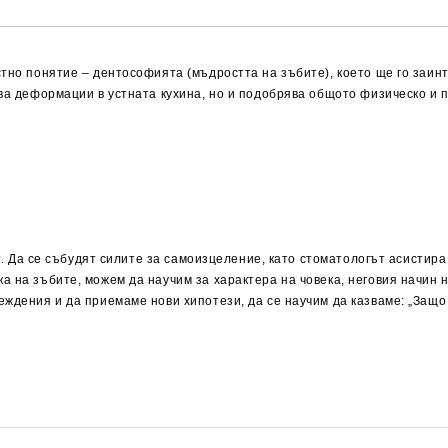
тно понятие – дентософията (мъдростта на зъбите), което ще го заинт
ява деформации в устната кухина, но и подобрява общото физическо и
от. Да се събудят силите за самоизцеление, като стоматологът асистира
 на зъбите, можем да научим за характера на човека, неговия начин 
еждения и да приемаме нови хипотези, да се научим да казваме: „Защ