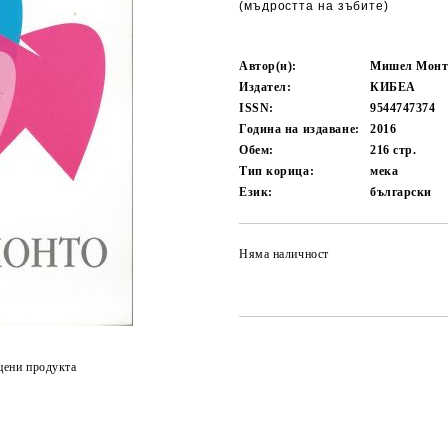
(мъдростта на зъбите)
Автор(и):
Мишел Монт
Издател:
КИБЕА
ISSN:
9544747374
Година на издаване:
2016
Обем:
216
стр.
Тип корица:
мека
Език:
български
Няма наличност
цени продукта