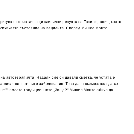
ригува с впечатляващи клинични резултати. Тази терапия, която
 психическо състояние на пациента. Според Мишел Монто
 на автотерапията. Надали сме си давали сметка, че устата е
на мислене, неговите заболявания. Това дава възможност да се
о не?“ вместо традиционното „Защо?“ Мишел Монто обича да