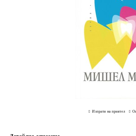
Изпрати на приятел
О