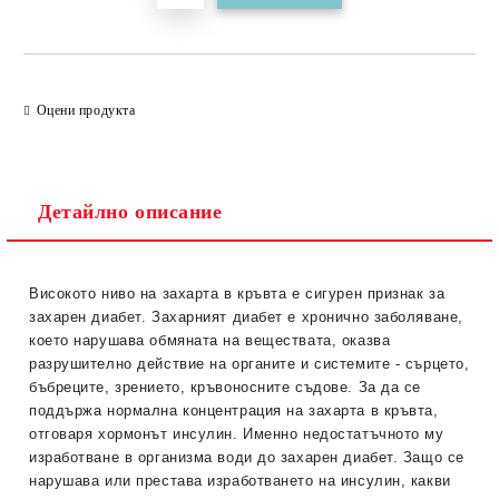
Оцени продукта
Детайлно описание
Високото ниво на захарта в кръвта е сигурен признак за
захарен диабет. Захарният диабет е хронично заболяване,
което нарушава обмяната на веществата, оказва
разрушително действие на органите и системите - сърцето,
бъбреците, зрението, кръвоносните съдове. За да се
поддържа нормална концентрация на захарта в кръвта,
отговаря хормонът инсулин. Именно недостатъчното му
изработване в организма води до захарен диабет. Защо се
нарушава или престава изработването на инсулин, какви