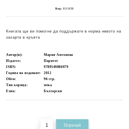
Код:
KS1838
Книгата ще ви помогне да поддържате в норма нивото на
захарта в кръвта
Автор(и):
Мария Антонова
Издател:
Паритет
ISBN:
9789549886979
Година на издаване:
2012
Обем:
96
стр.
Тип корица:
мека
Език:
Български
Добави в желани