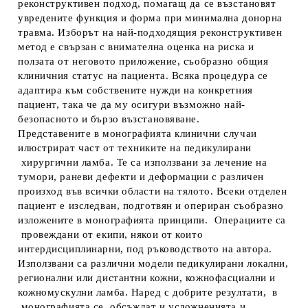
реконструктивен подход, помагащ да се възстановят
увредените функция и форма при минимална донорна
травма. Изборът на най-подходящия реконструктивен
метод е свързан с внимателна оценка на риска и
ползата от неговото приложение, съобразно общия
клиничния статус на пациента. Всяка процедура се
адаптира към собствените нужди на конкретния
пациент, така че да му осигури възможно най-
безопасното и бързо възстановяване.
Представените в монографията клинични случаи
илюстрират част от техниките на педикулирани
хирургични ламба. Те са използвани за лечение на
тумори, раневи дефекти и деформации с различен
произход във всички области на тялото. Всеки отделен
пациент е изследван, подготвян и опериран съобразно
изложените в монографията принципи. Операциите са
провеждани от екипи, някои от които
интердисциплинарни, под ръководството на автора.
Използвани са различни модели педикулирани локални,
регионални или дистантни кожни, кожнофасциални и
кожномускулни ламба. Наред с добрите резултати, в
монографията се обсъждат и усложненията и