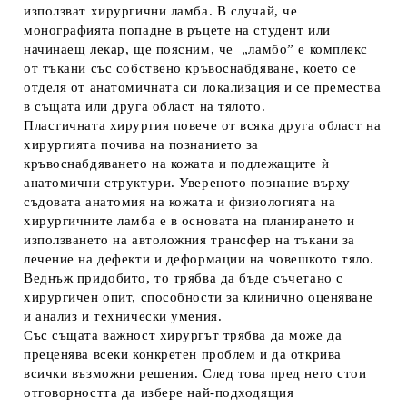
използват хирургични ламба. В случай, че
монографията попадне в ръцете на студент или
начинаещ лекар, ще поясним, че „ламбо” е комплекс
от тъкани със собствено кръвоснабдяване, което се
отделя от анатомичната си локализация и се премества
в същата или друга област на тялото.
Пластичната хирургия повече от всяка друга област на
хирургията почива на познанието за
кръвоснабдяването на кожата и подлежащите ѝ
анатомични структури. Увереното познание върху
съдовата анатомия на кожата и физиологията на
хирургичните ламба е в основата на планирането и
използването на автоложния трансфер на тъкани за
лечение на дефекти и деформации на човешкото тяло.
Веднъж придобито, то трябва да бъде съчетано с
хирургичен опит, способности за клинично оценяване
и анализ и технически умения.
Със същата важност хирургът трябва да може да
преценява всеки конкретен проблем и да открива
всички възможни решения. След това пред него стои
отговорността да избере най-подходящия