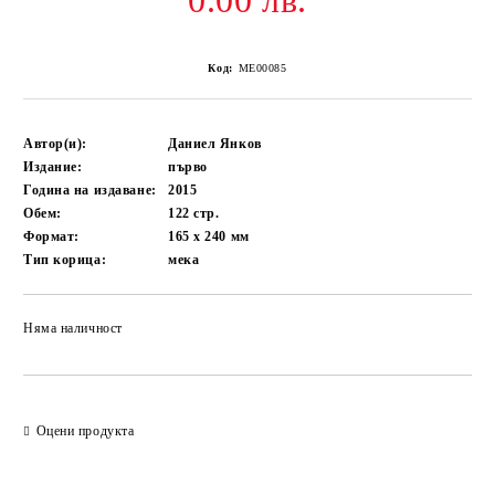
0.00 лв.
Код:
ME00085
Автор(и):
Даниел Янков
Издание:
първо
Година на издаване:
2015
Обем:
122
стр.
Формат:
165 x 240
мм
Тип корица:
мека
Няма наличност
Добави в желани
Оцени продукта