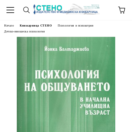
Начало
Книжарница СТЕНО
Психология и психиатрия
Детско-юношеска психология