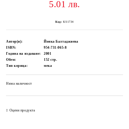
5.01 лв.
Код:
KS1734
Автор(и):
Йонка Балтаджиева
ISBN:
954-731-065-8
Година на издаване:
2001
Обем:
152
стр.
Тип корица:
мека
Няма наличност
Добави в желани
Оцени продукта