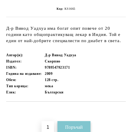
Код:
KS1665
Д-р Винод Уадхуа има богат опит повече от 20
години като общопрактикуващ лекар в Индия. Той е
един от най-добрите специалисти по диабет в света.
Автор(и):
Д-р Винод Уадхуа
Издател:
Скорпио
ISBN:
9789547923171
Година на издаване:
2009
Обем:
128
стр.
Тип корица:
мека
Език:
Български
Добави в желани