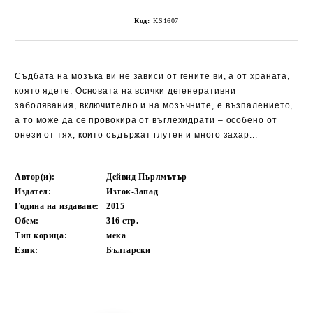
Код:
KS1607
Съдбата на мозъка ви не зависи от гените ви, а от храната,
която ядете. Основата на всички дегенеративни
заболявания, включително и на мозъчните, е възпалението,
а то може да се провокира от въглехидрати – особено от
онези от тях, които съдържат глутен и много захар...
Автор(и):
Дейвид Пърлмътър
Издател:
Изток-Запад
Година на издаване:
2015
Обем:
316
стр.
Тип корица:
мека
Език:
Български
Добави в желани