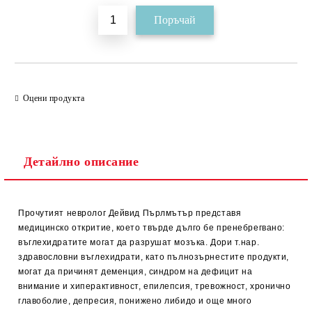
Оцени продукта
Детайлно описание
Прочутият невролог Дейвид Пърлмътър представя
медицинско откритие, което твърде дълго бе пренебрегвано:
въглехидратите могат да разрушат мозъка. Дори т.нар.
здравословни въглехидрати, като пълнозърнестите продукти,
могат да причинят деменция, синдром на дефицит на
внимание и хиперактивност, епилепсия, тревожност, хронично
главоболие, депресия, понижено либидо и още много