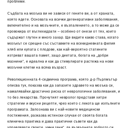
проблеми.
Съдбата на мозъка ви не зависи от гените ви, а от храната,
която ядете. Основата на всички дегенеративни заболявания,
включително и на мозъчните, е възпалението, а то може да се
провокира от въглехидрати – особено от онези от тях, които
съдържат глутен и много захар. Ще видите какво става, когато
мозъкът се срещне със съставките на всекидневната филия
хляб или купата с плодове, как най-вероятно статините
изтриват вашата памет, защо диетата, богата на „добри
мазнини“, е идеална и как да стимулирате растежа на нови
мозъчни клетки на всяка възраст.
Революционната 4-седмична програма, която д-р Пърлмътър
описва тук, показва как да запазите здравето на мозъка си,
намалявайки драстично риска от неврологични заболявания, и
то без лекарства. Прочутият невролог представя хитри
стратегии и вкусни рецепти, чрез които с лекота ще изпълните
програмата. Запознава ви с най-новите медицински
постижения, разказва истински случаи от своята богата
клинична практика и дава практични съвети как да
управлявате своите „умни гени“, да възвърнете доброто си