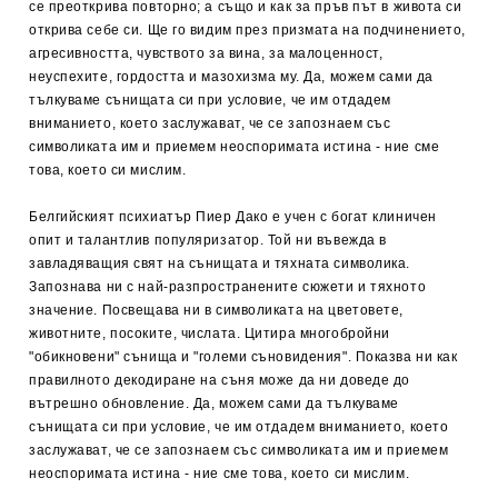
се преоткрива повторно; а също и как за пръв път в живота си
открива себе си. Ще го видим през призмата на подчинението,
агресивността, чувството за вина, за малоценност,
неуспехите, гордостта и мазохизма му. Да, можем сами да
тълкуваме сънищата си при условие, че им отдадем
вниманието, което заслужават, че се запознаем със
символиката им и приемем неоспоримата истина - ние сме
това, което си мислим.
Белгийският психиатър Пиер Дако е учен с богат клиничен
опит и талантлив популяризатор. Той ни въвежда в
завладяващия свят на сънищата и тяхната символика.
Запознава ни с най-разпространените сюжети и тяхното
значение. Посвещава ни в символиката на цветовете,
животните, посоките, числата. Цитира многобройни
"обикновени" сънища и "големи съновидения". Показва ни как
правилното декодиране на съня може да ни доведе до
вътрешно обновление. Да, можем сами да тълкуваме
сънищата си при условие, че им отдадем вниманието, което
заслужават, че се запознаем със символиката им и приемем
неоспоримата истина - ние сме това, което си мислим.