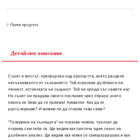
Оцени продукта
Детайлно описание
Сънят е мостът, прехвърлен над пропастта, която разделя
несъзнаваното от съзнанието. Той изразява дълбоката ни
личност, истинската ни същност. Той ни среща със самите нас.
Но сънят ни предава своето послание чрез образи, които
никога не бива да се приемат буквално. Как да ги
разтълкуваме? И можем ли да сторим това сами?
"Тълкуване на сънищата" ни показва човека, тръгнал да
открива сам себе си. Ще видим как протича един сеанс на
дълбинен анализ. Ще видим как човек се саморазрушава и как