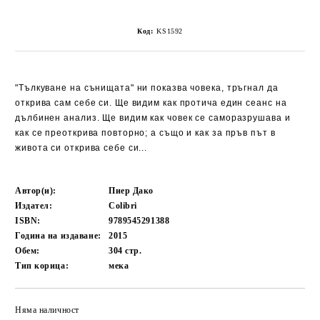
Код:
KS1592
"Тълкуване на сънищата" ни показва човека, тръгнал да
открива сам себе си. Ще видим как протича един сеанс на
дълбинен анализ. Ще видим как човек се саморазрушава и
как се преоткрива повторно; а също и как за пръв път в
живота си открива себе си...
Автор(и):
Пиер Дако
Издател:
Colibri
ISBN:
9789545291388
Година на издаване:
2015
Обем:
304
стр.
Тип корица:
мека
Няма наличност
Добави в желани