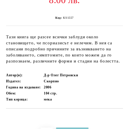
8.00 лв.
Код:
KS1557
Тази книга ще разсее всички заблуди около
становището, че псориазисът е нелечим. В нея са
описани подробно причините за възникването на
заболяването, симптомите, по които можем да го
разпознаем, различните форми и стадии на болестта.
Автор(и):
Д-р Олег Петровски
Издател:
Скорпио
Година на издаване:
2006
Обем:
104
стр.
Тип корица:
мека
Добави в желани