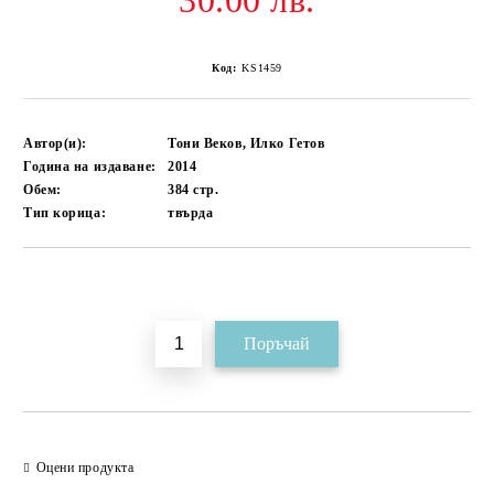
30.00 лв.
Код:
KS1459
Автор(и):
Тони Веков, Илко Гетов
Година на издаване:
2014
Обем:
384
стр.
Тип корица:
твърда
Добави в желани
Оцени продукта