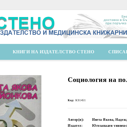
КНИГИ НА ИЗДАТЕЛСТВО СТЕНО
СПИСА
Социология на по
Код:
KS1451
Автор(и):
Ивета Якова, Надеж
Издател:
Югозападен универс