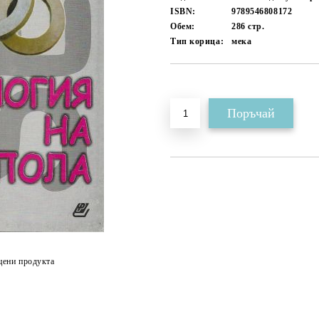
ISBN:
9789546808172
Обем:
286
стр.
Тип корица:
мека
Добави в желани
цени продукта