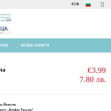
EUR
НИЯ
НОВИ КНИГИ
€3.99
ла
7.80 лв.
да Йонкова
итет „Неофит Рилски“