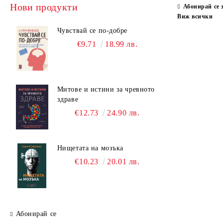
Нови продукти
Абонирай се 
Виж всички
Чувствай се по-добре
€9.71
18.99 лв.
Митове и истини за чревното
здраве
€12.73
24.90 лв.
Нищетата на мозъка
€10.23
20.01 лв.
Абонирай се