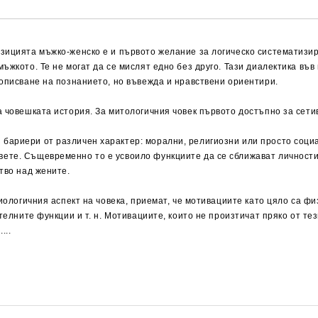
озицията мъжко-женско е и първото желание за логическо систематизи
мъжкото. Те не могат да се мислят едно без друго. Тази диалектика в
 описване на познанието, но въвежда и нравствени ориентири.
а човешката история. За митологичния човек първото достъпно за сети
ариери от различен характер: морални, религиозни или просто социал
ете. Същевременно то е усвоило функциите да се сближават личности
тво над жените.
иологичния аспект на човека, приемат, че мотивациите като цяло са фи
телните функции и т. н. Мотивациите, които не произтичат пряко от те
...