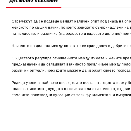
Детайлно описание
Стремежът да се подведе целият наличен опит под знака на оп
женското по същия начин, по който женското съ-принадлежи на 
на тъждество и различие (на родовото и видовото деление) при
Началото на диалога между половете се крие далеч в дебрите н
Обществото регулира отношенията между мъжете и жените чрез б
предназначени да овладяват взаимното привличане между полов
различни ритуали, чрез които мъжете да изразят своето господс
Редица учени, и най-вече онези, които поставят акцента върху б
половият инстинкт, нуждата от почивка или от активност, отдели
само като производни пулсации от тези фундаментални импулси.