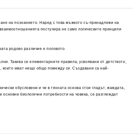
ране на познанието. Наред с това мъжкото съ-принадлежи на
ъв взаимоотношенията постулира не само логическите принципи
вата родово различие е половото.
ни. Такива се елементарните правила, усвоявани от детството,
, които имат нещо общо помежду си. Създавани са най-
зически обусловени и че в тяхната основа стои гладът, жаждата,
зи основни биологични потребности на човека, се разглеждат