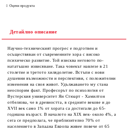
Оцени продукта
Детайлно описание
Научно-техническият прогрес е подготвен и
осъществяван от съвременните хора с високо
психическо развитие. Той изисква неговото по-
нататъшно извисяване. Така човекът навлезе в 21
столетие и третото хилядолетие. Встъпи с нови
душевни възможности и перспективи, с положителни
изменения на своя живот. Удължаването му стана
неоспорим факт. Професорът по психология от
Вустерския университет Ян Стюарт - Хамилтон
отбелязва, че в древността, в средните векове и до
XVII век само 1% от хората са достигали до 65-
годишна възраст. В началото на XIX век- около 4%, а
сега се предполага, че приблизително 70% от
населението в Западна Европа живее повече от 65