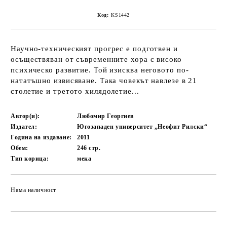
Код:
KS1442
Научно-техническият прогрес е подготвен и
осъществяван от съвременните хора с високо
психическо развитие. Той изисква неговото по-
нататъшно извисяване. Така човекът навлезе в 21
столетие и третото хилядолетие...
Автор(и):
Любомир Георгиев
Издател:
Югозападен университет „Неофит Рилски“
Година на издаване:
2011
Обем:
246
стр.
Тип корица:
мека
Няма наличност
Добави в желани