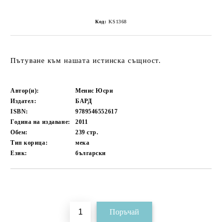
Код:
KS1368
Пътуване към нашата истинска същност.
Автор(и):
Менис Юсри
Издател:
БАРД
ISBN:
9789546552617
Година на издаване:
2011
Обем:
239
стр.
Тип корица:
мека
Език:
български
Добави в желани