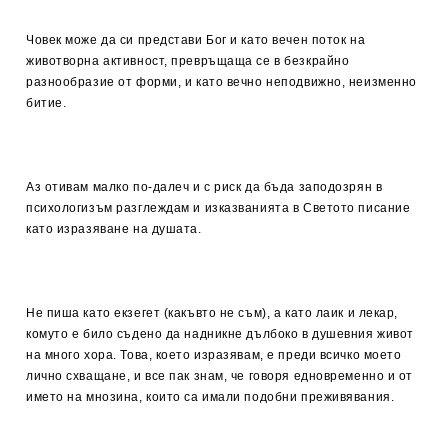
Човек може да си представи Бог и като вечен поток на
животворна активност, превръщаща се в безкрайно
разнообразие от форми, и като вечно неподвижно, неизменно
битие.
Аз отивам малко по-далеч и с риск да бъда заподозрян в
психологизъм разглеждам и изказванията в Светото писание
като изразяване на душата.
Не пиша като екзегет (какъвто не съм), а като лаик и лекар,
комуто е било съдено да надникне дълбоко в душевния живот
на много хора. Това, което изразявам, е преди всичко моето
лично схващане, и все пак знам, че говоря едновременно и от
името на мнозина, които са имали подобни преживявания.