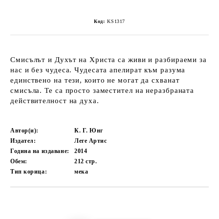
Код:
KS1317
Смисълът и Духът на Христа са живи и разбираеми за
нас и без чудеса. Чудесата апелират към разума
единствено на тези, които не могат да схванат
смисъла. Те са просто заместител на неразбраната
действителност на духа.
Автор(и):
К. Г. Юнг
Издател:
Леге Артис
Година на издаване:
2014
Обем:
212
стр.
Тип корица:
мека
Добави в желани