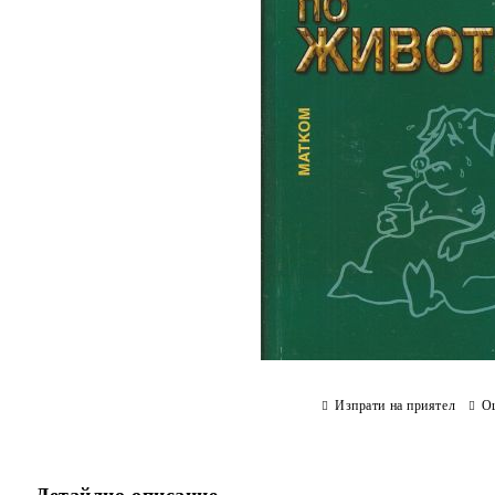
Изпрати на приятел
О