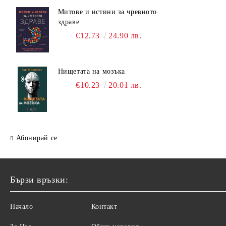
Митове и истини за чревното
здраве
€12.73
24.90 лв.
Нищетата на мозъка
€10.23
20.01 лв.
Абонирай се
Бързи връзки:
Начало
Контакт