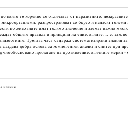
по които те коренно се отличават от паразитните, незаразнит
ни микроорганизми, разпространяват се бързо и нанасят големи
лести по животните имат голямо значение и заемат важно мяст
глеждат общите правила и принципи на епизоотиите, т. е. зако
пизоотиите. Третата част съдържа систематизирани знания за
 създава добра основа за компетентен анализ и синтез при п
 научнообосновано прилагане на противоепизоотичните мерки - 
за новини