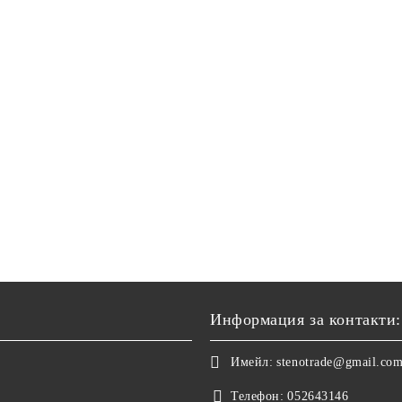
Информация за контакти:
Имейл:
stenotrade@gmail.co
Телефон:
052643146