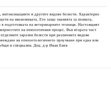
е, интоксикациите и другите видове болести. Характерно
 щети на икономиката. Ето защо знанията за появата,
о в подготовката на ветеринарните техници. Настоящият
номерностите на епизоотичния процес. Във втората част
 отделните заразни болести при различните видове
ровеждане на епизоотологичното проучване при една или
общи и специални. Доц. д-р Иван Енев