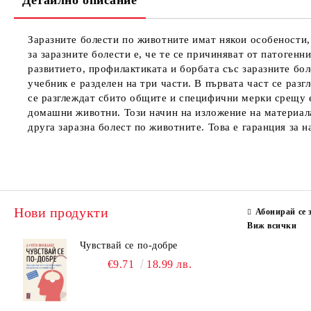
Детайлно описание
Заразните болести по животните имат някои особености, 
за заразните болести е, че те се причиняват от патоген
развитието, профилактиката и борбата със заразните бо
учебник е разделен на три части. В първата част се раз
се разглеждат сбито общите и специфични мерки срещу е
домашни животни. Този начин на изложение на материала
друга заразна болест по животните. Това е гаранция за
Нови продукти
Абонирай се 
Виж всички
Чувствай се по-добре
€9.71
18.99 лв.