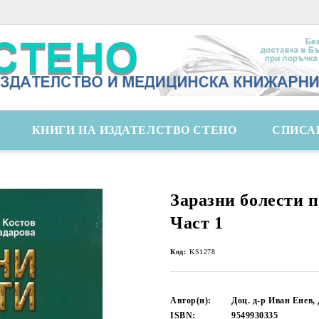
КНИГИ НА ИЗДАТЕЛСТВО СТЕНО
СПИСА
Заразни болести п
Част 1
Код:
KS1278
Автор(и):
Доц. д-р Иван Енев,
ISBN:
9549930335