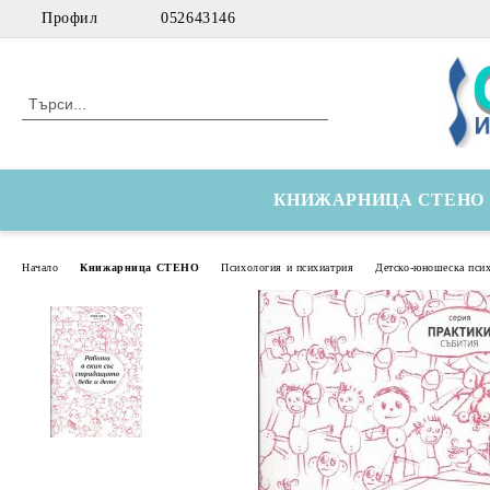
Профил
052643146
КНИЖАРНИЦА СТЕНО
Начало
Книжарница СТЕНО
Психология и психиатрия
Детско-юношеска пси