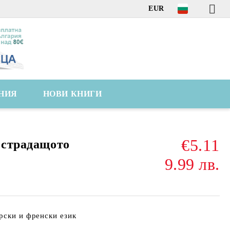
EUR
НИЯ
НОВИ КНИГИ
€5.11
с страдащото
9.99 лв.
рски и френски език