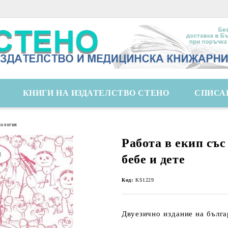
КНИГИ НА ИЗДАТЕЛСТВО СТЕНО
СПИСА
хология
Работа в екип съ
бебе и дете
Код:
KS1229
Двуезично издание на бълга