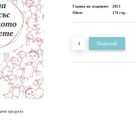
Година на издаване:
2013
Обем:
174
стр.
Добави в желани
цени продукта