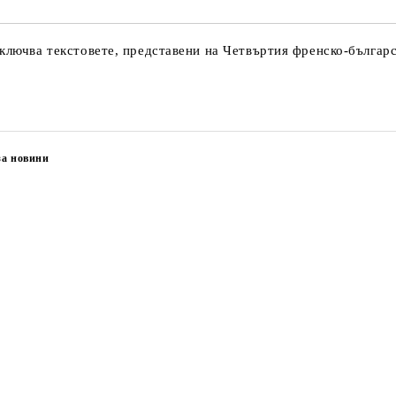
ключва текстовете, представени на Четвъртия френско-българс
за новини