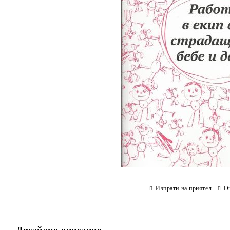
Изпрати на приятел
О