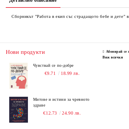
Детайлно описание
Сборникът "Работа в екип със страдащото бебе и дете" в
Нови продукти
Абонирай се 
Виж всички
Чувствай се по-добре
€9.71
18.99 лв.
Митове и истини за чревното
здраве
€12.73
24.90 лв.