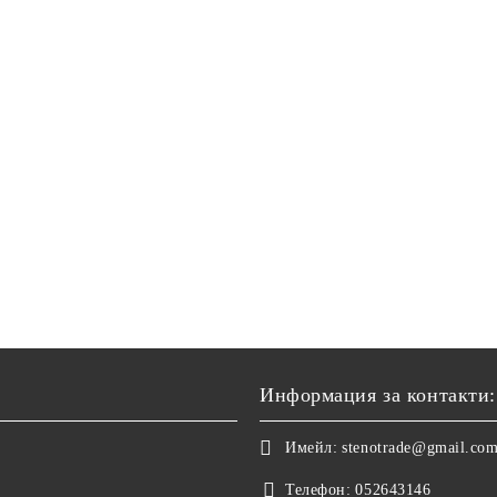
Информация за контакти:
Имейл:
stenotrade@gmail.co
Телефон:
052643146