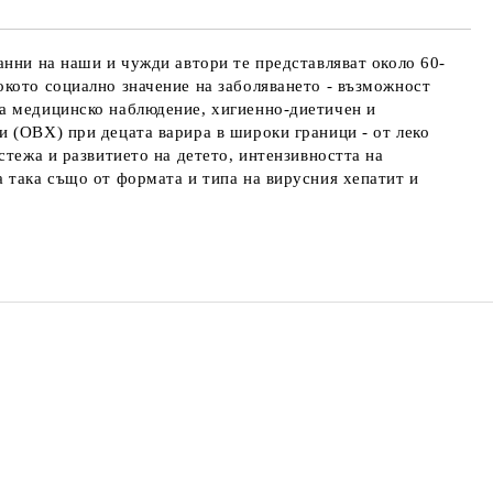
анни на наши и чужди автори те представляват около 60-
окото социално значение на заболяването - възможност
на медицинско наблюдение, хигиенно-диетичен и
и (ОВХ) при децата варира в широки граници - от леко
стежа и развитието на детето, интензивността на
 така също от формата и типа на вирусния хепатит и