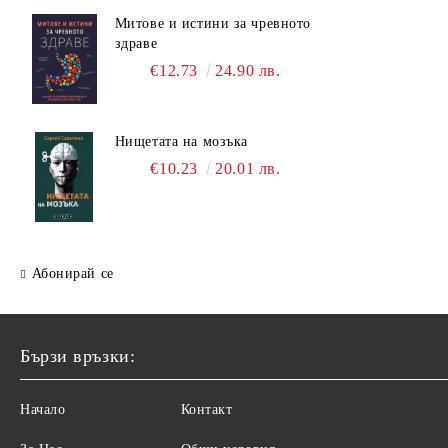
Митове и истини за чревното
здраве
€12.73
24.90 лв.
Нищетата на мозъка
€10.23
20.01 лв.
Абонирай се
Бързи връзки:
Начало
Контакт