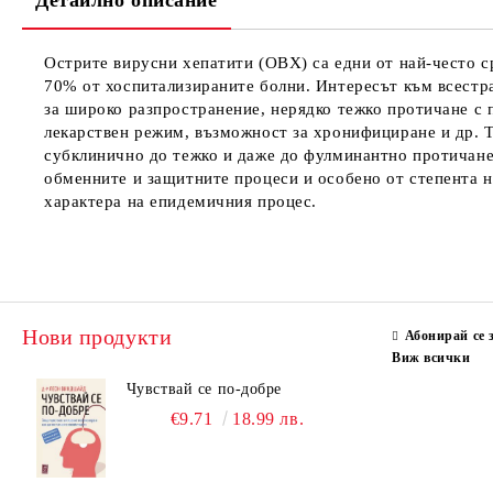
Детайлно описание
Острите вирусни хепатити (ОВХ) са едни от най-често с
70% от хоспитализираните болни. Интересът към всестра
за широко разпространение, нерядко тежко протичане с
лекарствен режим, възможност за хронифициране и др. Т
субклинично до тежко и даже до фулминантно протичане. 
обменните и защитните процеси и особено от степента н
характера на епидемичния процес.
Нови продукти
Абонирай се 
Виж всички
Чувствай се по-добре
€9.71
18.99 лв.