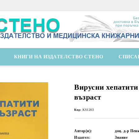
КНИГИ НА ИЗДАТЕЛСТВО СТЕНО
СПИСА
Вирусни хепатити
възраст
Код:
KS1203
Автор(и):
доц. д-р Пен
Издател:
Знание