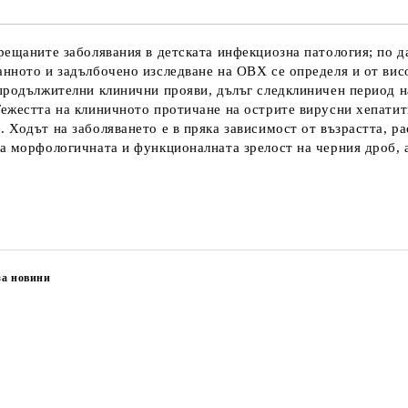
рещаните заболявания в детската инфекциозна патология; по д
нното и задълбочено изследване на ОВХ се определя и от вис
 продължителни клинични прояви, дълъг следклиничен период 
ежестта на клиничното протичане на острите вирусни хепатит
Ходът на заболяването е в пряка зависимост от възрастта, ра
а морфологичната и функционалната зрелост на черния дроб, а
за новини