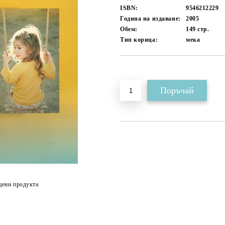
ISBN:
9546212229
Година на издаване:
2005
Обем:
149
стр.
Тип корица:
мека
Добави в желани
цени продукта