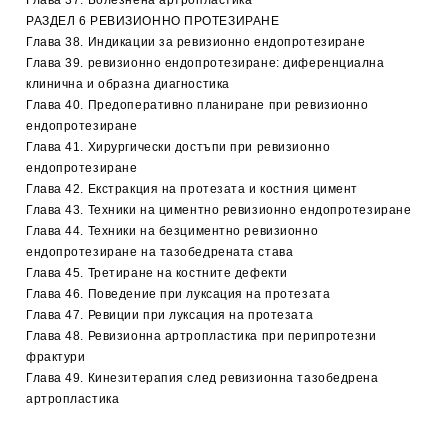
Глава 37. Болезнена артропластика
РАЗДЕЛ 6 РЕВИЗИОННО ПРОТЕЗИРАНЕ
Глава 38. Индикации за ревизионно ендопротезиране
Глава 39. ревизионно ендопротезиране: диференциална
клинична и образна диагностика
Глава 40. Предоперативно планиране при ревизионно
ендопротезиране
Глава 41. Хирургически достъпи при ревизионно
ендопротезиране
Глава 42. Екстракция на протезата и костния цимент
Глава 43. Техники на циментно ревизионно ендопротезиране
Глава 44. Техники на безциментно ревизионно
ендопротезиране на тазобедрената става
Глава 45. Третиране на костните дефекти
Глава 46. Поведение при луксация на протезата
Глава 47. Ревиции при луксация на протезата
Глава 48. Ревизионна артропластика при перипротезни
фрактури
Глава 49. Кинезитерапия след ревизионна тазобедрена
артропластика