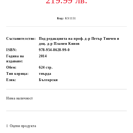
219.99 лв.
Код:
KS1151
Съставителство:
Под редакцията на проф. д-р Петър Тивчев и
доц. д-р Пламен Кинов
ISBN:
978-954-8628-99-0
Година на
2014
издаване:
Обем:
624
стр.
Тип корица:
твърда
Език:
Български
Няма наличност
Добави в желани
Оцени продукта