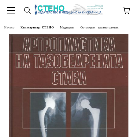
Начало
Книжарница СТЕНО
Медицина
Ортопедия, травматология