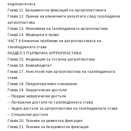
ендопротезата
Глава 11. Безциментна фиксация на артропластиката
Глава 12. Оценка на клиничните резултати след тазобедрена
артропластика
Глава 13. Икономика на тазобедрената артропластика
Глава 14. Медицина и право
ЧАСТ II Клинични проблеми на артропластиката на
тазобедрената става
РАЗДЕЛ 3 ПЪРВИЧНА АРТРОПЛАСТИКА
Глава 15. Индикации за тотална артропластика
Глава 16. Коморбидитет
Глава 17. Анестезия при артропластика на тазобедрената
става
Глава 18. Предоперативно планиране
Глава 19. Хируртическе достъпи
-- Предни хирургически достъпи
-- Латерални достъпи по тазобедрената става
-- Задни достъпи за артропластика на тазобедрената става
-- Специални достъпи
Глава 20. Техники за циментна фиксация
Глава 21. Техники за безциментна фиксация