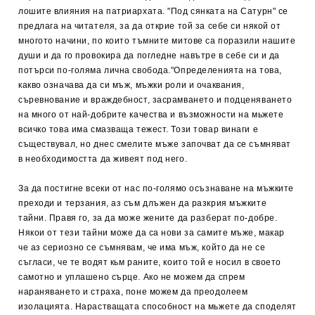
лошите влияния на патриархата. "Под сянката на Сатурн" се
предлага на читателя, за да открие той за себе си някой от
многото начини, по които тъмните митове са поразили нашите
души и да го провокира да погледне навътре в себе си и да
потърси по-голяма лична свобода."Определенията на това,
какво означава да си мъж, мъжки роли и очаквания,
съревнование и враждебност, засрамването и подценяването
на много от най-добрите качества и възможности на мьжете
всичко това има смазваща тежест. Този товар винаги е
съществувал, но днес смелите мъже започват да се съмняват
в необходимостта да живеят под него.
За да постигне всеки от нас по-голямо осъзнаване на мъжките
преходи и терзания, аз съм длъжен да разкрия мъжките
тайни. Правя го, за да може жените да разберат по-добре.
Някои от тези тайни може да са нови за самите мъже, макар
че аз сериозно се съмнявам, че има мъж, който да не се
съгласи, че те водят кьм раните, които той е носил в своето
самотно и уплашено сърце. Ако не можем да спрем
нараняването и страха, поне можем да преодолеем
изолацията. Нарастващата способност на мьжете да споделят