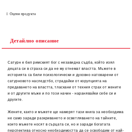
Оцени продукта
Детайлно описание
Сатурн е бил римският бог с незавидна съдба, който изял
децата си в страха си да не му отнемат властта. Мъжете в
историята са били психологически и духовно натоварени от
сатурновото наследстбо, страдайки от корупцията на
предаването на властта, тласкани от техния страх от жените
и от другите мъже и по този начин - наранявайки себе си и
другите.
Жените, както и мъжете ще намерят тази книга за необходима
не само заради разкриването и осветляването на тайните,
които мъжете носят в сърцата си, но и заради богатата
перспектива относно необходимостта да се освободим от най-