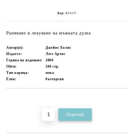
Код:
KS1117
Раняване и лекуване на мъжката душа
Автор(и):
Джеймс Холис
Издател:
Леге Артис
Година на издаване:
2004
Обем:
204
стр.
Тип корица:
мека
Език:
български
Добави в желани