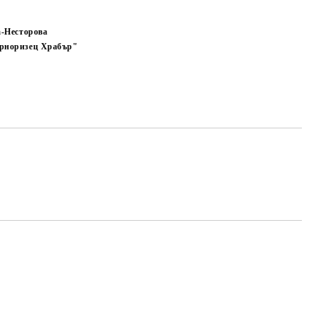
а-Несторова
рноризец Храбър"