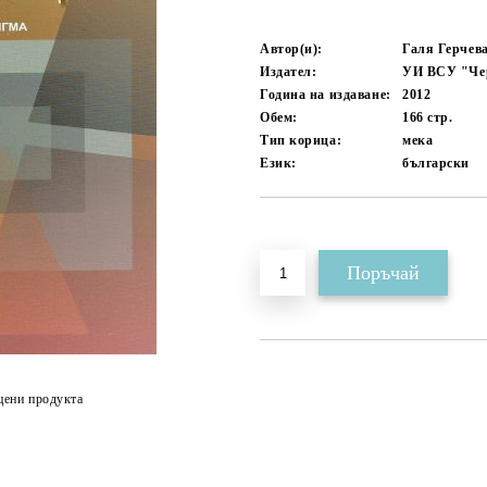
Автор(и):
Галя Герчев
Издател:
УИ ВСУ "Че
Година на издаване:
2012
Обем:
166
стр.
Тип корица:
мека
Език:
български
Добави в желани
цени продукта