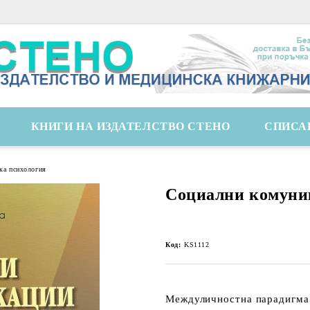
КНИГИ НА ИЗДАТЕЛСТВО СТЕНО
СПИСА
ка психология
Социални комуни
Код:
KS1112
Междуличностна парадигма