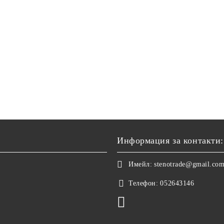
Информация за контакти:
Имейл:
stenotrade@gmail.co
Телефон:
052643146