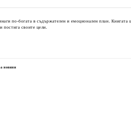
наги по-богата в съдържателен и емоционален план. Книгата щ
и постига своите цели.
за новини