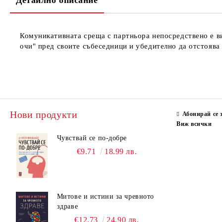
Детайлно описание
Комуникативната среща с партньора непосредствено е ви
очи" пред своите събеседници и убедително да отстоява 
Нови продукти
Абонирай се 
Виж всички
Чувствай се по-добре
€9.71
18.99 лв.
Митове и истини за чревното
здраве
€12.73
24.90 лв.