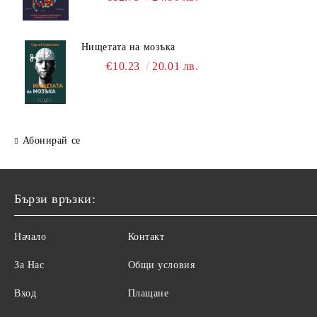
Нищетата на мозъка
€10.23
20.01 лв.
Абонирай се
Бързи връзки:
Начало
Контакт
За Нас
Общи условия
Вход
Плащане